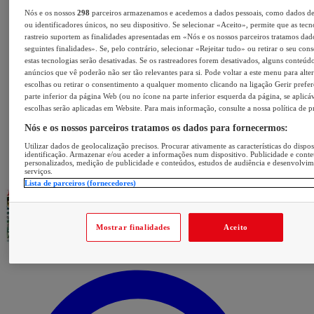
Nós e os nossos
298
parceiros armazenamos e acedemos a dados pessoais, como dados d
ou identificadores únicos, no seu dispositivo. Se selecionar «Aceito», permite que as tecn
rastreio suportem as finalidades apresentadas em «Nós e os nossos parceiros tratamos dad
seguintes finalidades». Se, pelo contrário, selecionar «Rejeitar tudo» ou retirar o seu con
estas tecnologias serão desativadas. Se os rastreadores forem desativados, alguns conteúd
anúncios que vê poderão não ser tão relevantes para si. Pode voltar a este menu para alter
escolhas ou retirar o consentimento a qualquer momento clicando na ligação Gerir prefer
parte inferior da página Web (ou no ícone na parte inferior esquerda da página, se aplicáv
escolhas serão aplicadas em Website. Para mais informação, consulte a nossa política de p
Nós e os nossos parceiros tratamos os dados para fornecermos:
Utilizar dados de geolocalização precisos. Procurar ativamente as características do dispos
identificação. Armazenar e/ou aceder a informações num dispositivo. Publicidade e cont
personalizados, medição de publicidade e conteúdos, estudos de audiência e desenvolvi
serviços.
Lista de parceiros (fornecedores)
Mostrar finalidades
Aceito