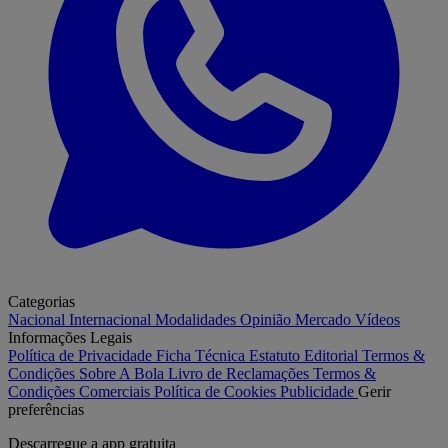
Categorias
Nacional
Internacional
Modalidades
Opinião
Mercado
Vídeos
Informações Legais
Política de Privacidade
Ficha Técnica
Estatuto Editorial
Termos &
Condições
Sobre A Bola
Livro de Reclamações
Termos &
Condições Comerciais
Política de Cookies
Publicidade
Gerir
preferências
Descarregue a
app gratuita