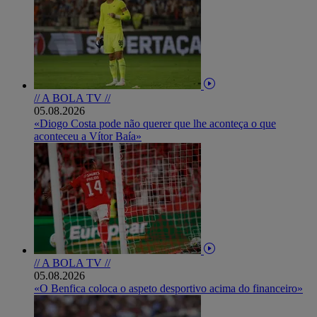
// A BOLA TV //
05.08.2026
«Diogo Costa pode não querer que lhe aconteça o que
aconteceu a Vítor Baía»
// A BOLA TV //
05.08.2026
«O Benfica coloca o aspeto desportivo acima do financeiro»