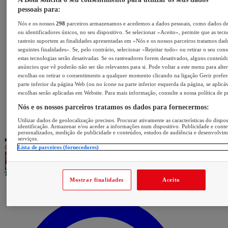
pessoais para:
Nós e os nossos
298
parceiros armazenamos e acedemos a dados pessoais, como dados d
ou identificadores únicos, no seu dispositivo. Se selecionar «Aceito», permite que as tecn
rastreio suportem as finalidades apresentadas em «Nós e os nossos parceiros tratamos dad
seguintes finalidades». Se, pelo contrário, selecionar «Rejeitar tudo» ou retirar o seu con
estas tecnologias serão desativadas. Se os rastreadores forem desativados, alguns conteúd
anúncios que vê poderão não ser tão relevantes para si. Pode voltar a este menu para alter
escolhas ou retirar o consentimento a qualquer momento clicando na ligação Gerir prefer
parte inferior da página Web (ou no ícone na parte inferior esquerda da página, se aplicáv
escolhas serão aplicadas em Website. Para mais informação, consulte a nossa política de p
Nós e os nossos parceiros tratamos os dados para fornecermos:
Utilizar dados de geolocalização precisos. Procurar ativamente as características do dispos
identificação. Armazenar e/ou aceder a informações num dispositivo. Publicidade e cont
personalizados, medição de publicidade e conteúdos, estudos de audiência e desenvolvi
serviços.
Lista de parceiros (fornecedores)
Mostrar finalidades
Aceito