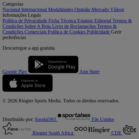
Categorias
Nacional
Internacional
Modalidades
Opinião
Mercado
Vídeos
Informações Legais
Política de Privacidade
Ficha Técnica
Estatuto Editorial
Termos &
Condições
Sobre A Bola
Livro de Reclamações
Termos &
Condições Comerciais
Política de Cookies
Publicidade
Gerir
preferências
Descarregue a
app gratuita
Google Play
App Store
© 2026 Ringier Sports Media. Todos os direitos reservados.
Distribuído por:
Sportal365
Fãs Unidos
Ringier South Africa
CDE