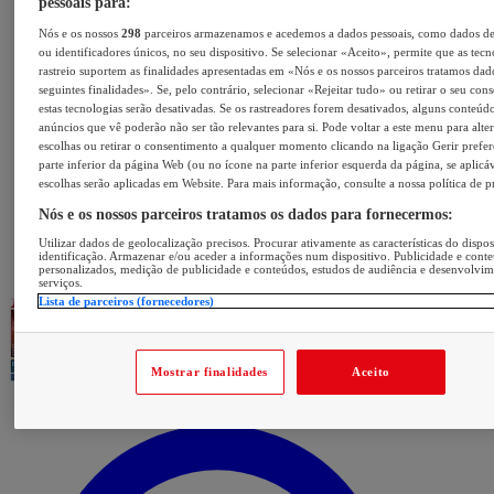
pessoais para:
Nós e os nossos
298
parceiros armazenamos e acedemos a dados pessoais, como dados d
ou identificadores únicos, no seu dispositivo. Se selecionar «Aceito», permite que as tecn
rastreio suportem as finalidades apresentadas em «Nós e os nossos parceiros tratamos dad
seguintes finalidades». Se, pelo contrário, selecionar «Rejeitar tudo» ou retirar o seu con
estas tecnologias serão desativadas. Se os rastreadores forem desativados, alguns conteúd
anúncios que vê poderão não ser tão relevantes para si. Pode voltar a este menu para alter
escolhas ou retirar o consentimento a qualquer momento clicando na ligação Gerir prefer
parte inferior da página Web (ou no ícone na parte inferior esquerda da página, se aplicáv
escolhas serão aplicadas em Website. Para mais informação, consulte a nossa política de p
Nós e os nossos parceiros tratamos os dados para fornecermos:
Utilizar dados de geolocalização precisos. Procurar ativamente as características do dispos
identificação. Armazenar e/ou aceder a informações num dispositivo. Publicidade e cont
personalizados, medição de publicidade e conteúdos, estudos de audiência e desenvolvi
serviços.
Lista de parceiros (fornecedores)
Mostrar finalidades
Aceito