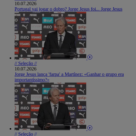
10.07.2026
Portugal vai jogar o dobro? Jorge Jesus foi... Jorge Jesus
// Seleção //
10.07.2026
Jorge Jesus lança 'farpa' a Martínez: «Ganhar o grupo era
importantíssimo?»
// Seleção //