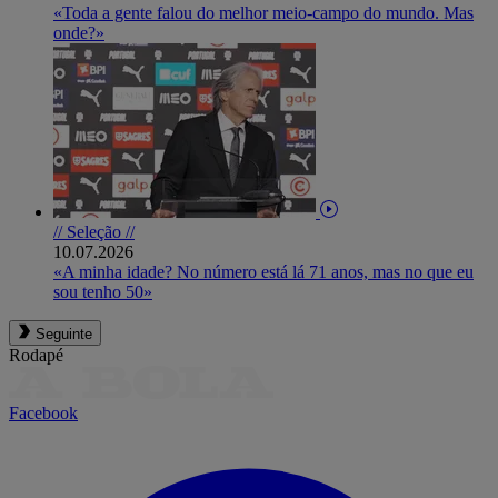
«Toda a gente falou do melhor meio-campo do mundo. Mas
onde?»
// Seleção //
10.07.2026
«A minha idade? No número está lá 71 anos, mas no que eu
sou tenho 50»
Seguinte
Rodapé
Facebook