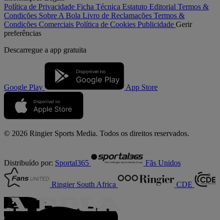
Política de Privacidade
Ficha Técnica
Estatuto Editorial
Termos &
Condições
Sobre A Bola
Livro de Reclamações
Termos &
Condições Comerciais
Política de Cookies
Publicidade
Gerir
preferências
Descarregue a
app gratuita
Google Play
App Store
© 2026 Ringier Sports Media. Todos os direitos reservados.
Distribuído por:
Sportal365
Fãs Unidos
Ringier South Africa
CDE