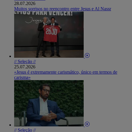
28.07.2026
Muitos sorrisos no reencontro entre Jesus e Al Nassr
// Seleção //
25.07.2026
«Jesus é extremamente carismático, único em termos de
carisma»
// Seleção //