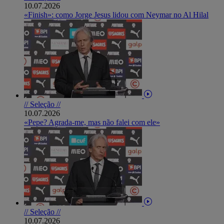
10.07.2026
«Finish»: como Jorge Jesus lidou com Neymar no Al Hilal
// Seleção //
10.07.2026
«Pepe? Agrada-me, mas não falei com ele»
// Seleção //
10.07.2026