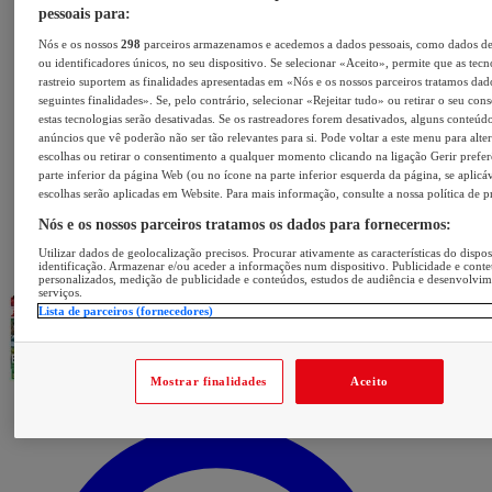
pessoais para:
Nós e os nossos
298
parceiros armazenamos e acedemos a dados pessoais, como dados d
ou identificadores únicos, no seu dispositivo. Se selecionar «Aceito», permite que as tecn
rastreio suportem as finalidades apresentadas em «Nós e os nossos parceiros tratamos dad
seguintes finalidades». Se, pelo contrário, selecionar «Rejeitar tudo» ou retirar o seu con
estas tecnologias serão desativadas. Se os rastreadores forem desativados, alguns conteúd
anúncios que vê poderão não ser tão relevantes para si. Pode voltar a este menu para alter
escolhas ou retirar o consentimento a qualquer momento clicando na ligação Gerir prefer
parte inferior da página Web (ou no ícone na parte inferior esquerda da página, se aplicáv
escolhas serão aplicadas em Website. Para mais informação, consulte a nossa política de p
Nós e os nossos parceiros tratamos os dados para fornecermos:
Utilizar dados de geolocalização precisos. Procurar ativamente as características do dispos
identificação. Armazenar e/ou aceder a informações num dispositivo. Publicidade e cont
personalizados, medição de publicidade e conteúdos, estudos de audiência e desenvolvi
serviços.
Lista de parceiros (fornecedores)
Mostrar finalidades
Aceito