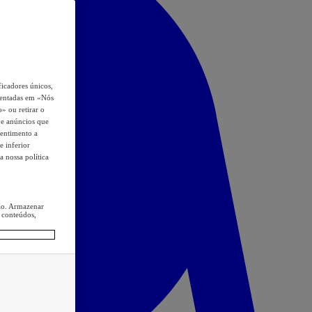
icadores únicos,
esentadas em «Nós
o» ou retirar o
s e anúncios que
sentimento a
e inferior
a nossa política
ção. Armazenar
 conteúdos,