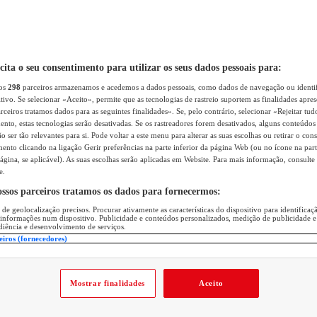
icita o seu consentimento para utilizar os seus dados pessoais para:
sos
298
parceiros armazenamos e acedemos a dados pessoais, como dados de navegação ou identif
itivo. Se selecionar «Aceito», permite que as tecnologias de rastreio suportem as finalidades apr
rceiros tratamos dados para as seguintes finalidades». Se, pelo contrário, selecionar «Rejeitar tud
ento, estas tecnologias serão desativadas. Se os rastreadores forem desativados, alguns conteúdo
 ser tão relevantes para si. Pode voltar a este menu para alterar as suas escolhas ou retirar o con
nto clicando na ligação Gerir preferências na parte inferior da página Web (ou no ícone na part
ágina, se aplicável). As suas escolhas serão aplicadas em Website. Para mais informação, consulte 
e.
ossos parceiros tratamos os dados para fornecermos:
 de geolocalização precisos. Procurar ativamente as características do dispositivo para identifica
 informações num dispositivo. Publicidade e conteúdos personalizados, medição de publicidade e
diência e desenvolvimento de serviços.
eiros (fornecedores)
Mostrar finalidades
Aceito