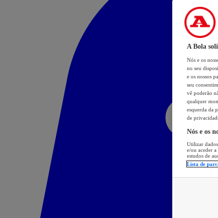
A Bola sol
Nós e os nos
no seu dispos
e os nossos pa
seu consentim
vê poderão não
qualquer mome
esquerda da p
de privacidad
Nós e os n
Utilizar dados
e/ou aceder a
estudos de au
Lista de parc