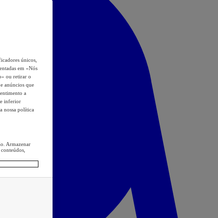
icadores únicos,
esentadas em «Nós
o» ou retirar o
s e anúncios que
sentimento a
e inferior
a nossa política
ção. Armazenar
 conteúdos,