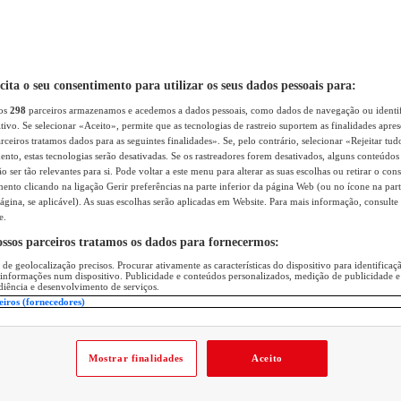
icita o seu consentimento para utilizar os seus dados pessoais para:
sos
298
parceiros armazenamos e acedemos a dados pessoais, como dados de navegação ou identif
itivo. Se selecionar «Aceito», permite que as tecnologias de rastreio suportem as finalidades apr
rceiros tratamos dados para as seguintes finalidades». Se, pelo contrário, selecionar «Rejeitar tud
ento, estas tecnologias serão desativadas. Se os rastreadores forem desativados, alguns conteúdo
 ser tão relevantes para si. Pode voltar a este menu para alterar as suas escolhas ou retirar o con
nto clicando na ligação Gerir preferências na parte inferior da página Web (ou no ícone na part
ágina, se aplicável). As suas escolhas serão aplicadas em Website. Para mais informação, consulte 
e.
ossos parceiros tratamos os dados para fornecermos:
 de geolocalização precisos. Procurar ativamente as características do dispositivo para identifica
 informações num dispositivo. Publicidade e conteúdos personalizados, medição de publicidade e
diência e desenvolvimento de serviços.
eiros (fornecedores)
Mostrar finalidades
Aceito