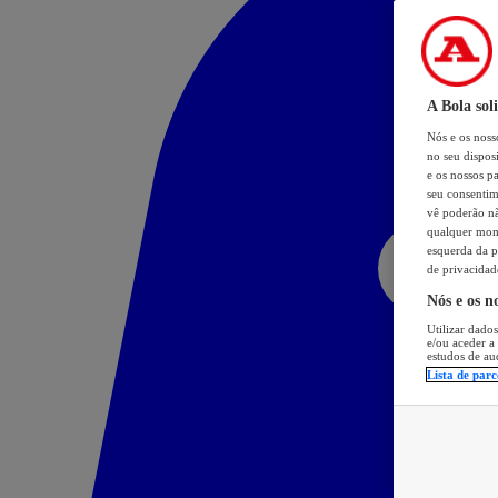
A Bola sol
Nós e os nos
no seu dispos
e os nossos pa
seu consentim
vê poderão não
qualquer mome
esquerda da p
de privacidad
Nós e os n
Utilizar dados
e/ou aceder a
estudos de au
Lista de parc