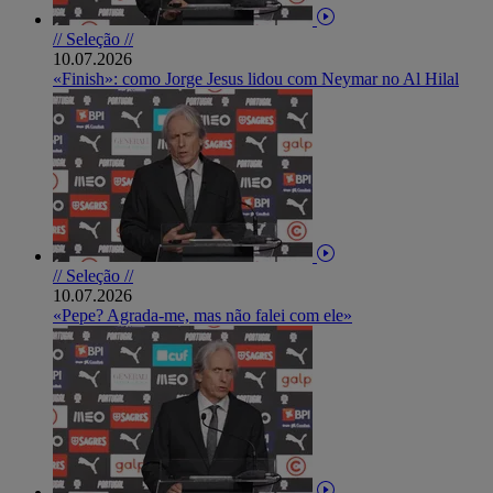
// Seleção //
10.07.2026
«Finish»: como Jorge Jesus lidou com Neymar no Al Hilal
// Seleção //
10.07.2026
«Pepe? Agrada-me, mas não falei com ele»