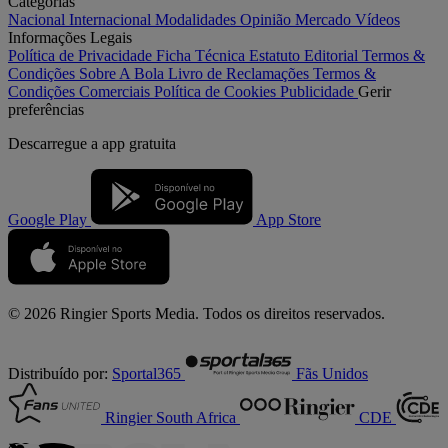
Categorias
Nacional
Internacional
Modalidades
Opinião
Mercado
Vídeos
Informações Legais
Política de Privacidade
Ficha Técnica
Estatuto Editorial
Termos &
Condições
Sobre A Bola
Livro de Reclamações
Termos &
Condições Comerciais
Política de Cookies
Publicidade
Gerir
preferências
Descarregue a
app gratuita
Google Play
App Store
© 2026 Ringier Sports Media. Todos os direitos reservados.
Distribuído por:
Sportal365
Fãs Unidos
Ringier South Africa
CDE