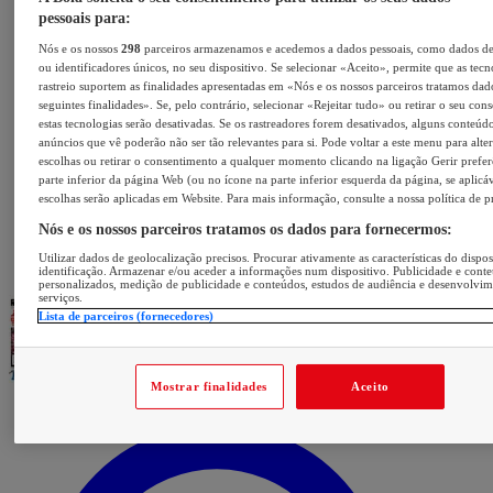
pessoais para:
Nós e os nossos
298
parceiros armazenamos e acedemos a dados pessoais, como dados d
ou identificadores únicos, no seu dispositivo. Se selecionar «Aceito», permite que as tecn
rastreio suportem as finalidades apresentadas em «Nós e os nossos parceiros tratamos dad
seguintes finalidades». Se, pelo contrário, selecionar «Rejeitar tudo» ou retirar o seu con
estas tecnologias serão desativadas. Se os rastreadores forem desativados, alguns conteúd
anúncios que vê poderão não ser tão relevantes para si. Pode voltar a este menu para alter
escolhas ou retirar o consentimento a qualquer momento clicando na ligação Gerir prefer
parte inferior da página Web (ou no ícone na parte inferior esquerda da página, se aplicáv
escolhas serão aplicadas em Website. Para mais informação, consulte a nossa política de p
Nós e os nossos parceiros tratamos os dados para fornecermos:
Utilizar dados de geolocalização precisos. Procurar ativamente as características do dispos
identificação. Armazenar e/ou aceder a informações num dispositivo. Publicidade e cont
personalizados, medição de publicidade e conteúdos, estudos de audiência e desenvolvi
serviços.
Lista de parceiros (fornecedores)
Mostrar finalidades
Aceito