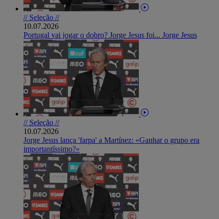
// Seleção //
10.07.2026
Portugal vai jogar o dobro? Jorge Jesus foi... Jorge Jesus
// Seleção //
10.07.2026
Jorge Jesus lança 'farpa' a Martínez: «Ganhar o grupo era
importantíssimo?»