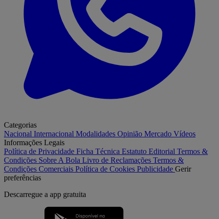
Categorias
Nacional
Internacional
Modalidades
Opinião
Mercado
Vídeos
Informações Legais
Política de Privacidade
Ficha Técnica
Estatuto Editorial
Termos &
Condições
Sobre A Bola
Livro de Reclamações
Termos &
Condições Comerciais
Política de Cookies
Publicidade
Gerir
preferências
Descarregue a
app gratuita