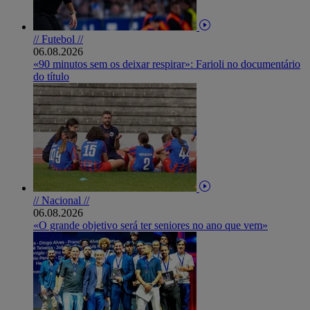
// Futebol //
06.08.2026
«90 minutos sem os deixar respirar»: Farioli no documentário
do título
// Nacional //
06.08.2026
«O grande objetivo será ter seniores no ano que vem»