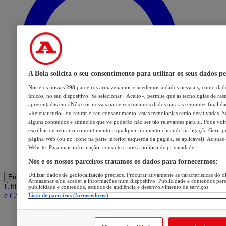
A Bola solicita o seu consentimento para utilizar os seus dados pe
Nós e os nossos
298
parceiros armazenamos e acedemos a dados pessoais, como dado
únicos, no seu dispositivo. Se selecionar «Aceito», permite que as tecnologias de ras
apresentadas em «Nós e os nossos parceiros tratamos dados para as seguintes finalidad
«Rejeitar tudo» ou retirar o seu consentimento, estas tecnologias serão desativadas. S
alguns conteúdos e anúncios que vê poderão não ser tão relevantes para si. Pode volta
escolhas ou retirar o consentimento a qualquer momento clicando na ligação Gerir pre
página Web (ou no ícone na parte inferior esquerda da página, se aplicável). As suas
Website. Para mais informação, consulte a nossa política de privacidade.
Nós e os nossos parceiros tratamos os dados para fornecermos:
Utilizar dados de geolocalização precisos. Procurar ativamente as características do di
Entrar
Armazenar e/ou aceder a informações num dispositivo. Publicidade e conteúdos per
Últimas
Mercado
Opinião
iGaming Hub
A BOLA SUGERE
Barba
publicidade e conteúdos, estudos de audiência e desenvolvimento de serviços.
e Cabelo
Lista de parceiros (fornecedores)