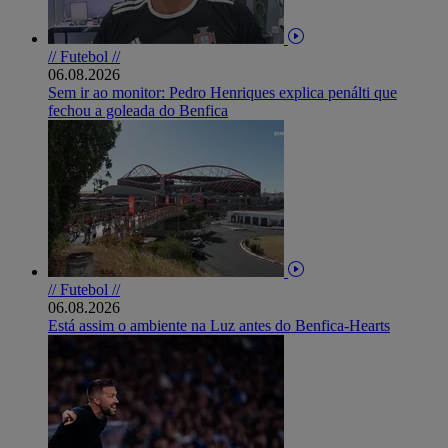
// Futebol //
06.08.2026
Sem ir ao monitor: Pedro Henriques explica penálti que
fechou a goleada do Benfica
// Futebol //
06.08.2026
Está assim o ambiente na Luz antes do Benfica-Hearts