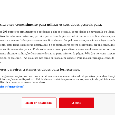
icita o seu consentimento para utilizar os seus dados pessoais para:
sos
298
parceiros armazenamos e acedemos a dados pessoais, como dados de navegação ou identif
itivo. Se selecionar «Aceito», permite que as tecnologias de rastreio suportem as finalidades apr
rceiros tratamos dados para as seguintes finalidades». Se, pelo contrário, selecionar «Rejeitar tud
ento, estas tecnologias serão desativadas. Se os rastreadores forem desativados, alguns conteúdo
 ser tão relevantes para si. Pode voltar a este menu para alterar as suas escolhas ou retirar o con
nto clicando na ligação Gerir preferências na parte inferior da página Web (ou no ícone na part
ágina, se aplicável). As suas escolhas serão aplicadas em Website. Para mais informação, consulte 
e.
ossos parceiros tratamos os dados para fornecermos:
 de geolocalização precisos. Procurar ativamente as características do dispositivo para identifica
 informações num dispositivo. Publicidade e conteúdos personalizados, medição de publicidade e
diência e desenvolvimento de serviços.
eiros (fornecedores)
Mostrar finalidades
Aceito