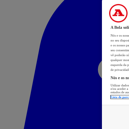
A Bola sol
Nós e os nos
no seu dispos
e os nossos pa
seu consentim
vê poderão não
qualquer mome
esquerda da p
de privacidad
Nós e os n
Utilizar dados
e/ou aceder a
estudos de au
Lista de parc