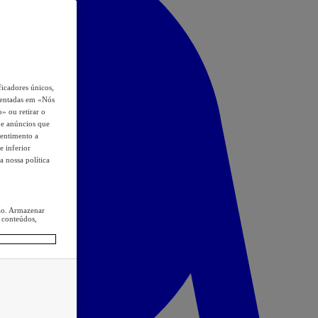
icadores únicos,
esentadas em «Nós
o» ou retirar o
s e anúncios que
sentimento a
e inferior
a nossa política
ção. Armazenar
 conteúdos,