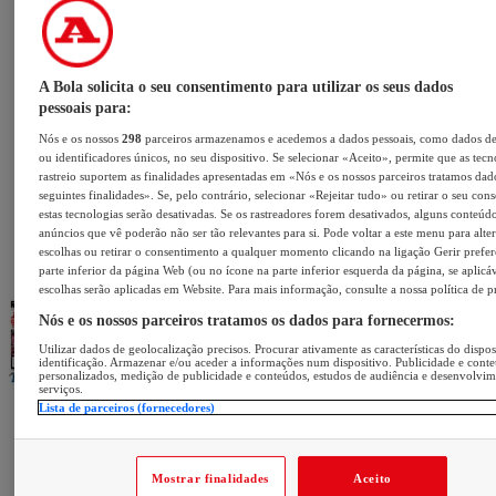
A Bola solicita o seu consentimento para utilizar os seus dados
pessoais para:
Nós e os nossos
298
parceiros armazenamos e acedemos a dados pessoais, como dados d
ou identificadores únicos, no seu dispositivo. Se selecionar «Aceito», permite que as tecn
rastreio suportem as finalidades apresentadas em «Nós e os nossos parceiros tratamos dad
seguintes finalidades». Se, pelo contrário, selecionar «Rejeitar tudo» ou retirar o seu con
estas tecnologias serão desativadas. Se os rastreadores forem desativados, alguns conteúd
anúncios que vê poderão não ser tão relevantes para si. Pode voltar a este menu para alter
escolhas ou retirar o consentimento a qualquer momento clicando na ligação Gerir prefer
parte inferior da página Web (ou no ícone na parte inferior esquerda da página, se aplicáv
escolhas serão aplicadas em Website. Para mais informação, consulte a nossa política de p
Nós e os nossos parceiros tratamos os dados para fornecermos:
Utilizar dados de geolocalização precisos. Procurar ativamente as características do dispos
identificação. Armazenar e/ou aceder a informações num dispositivo. Publicidade e cont
personalizados, medição de publicidade e conteúdos, estudos de audiência e desenvolvi
serviços.
Lista de parceiros (fornecedores)
Mostrar finalidades
Aceito