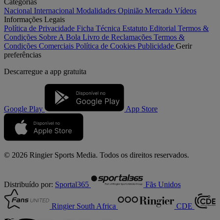
Categorias
Nacional
Internacional
Modalidades
Opinião
Mercado
Vídeos
Informações Legais
Política de Privacidade
Ficha Técnica
Estatuto Editorial
Termos &
Condições
Sobre A Bola
Livro de Reclamações
Termos &
Condições Comerciais
Política de Cookies
Publicidade
Gerir
preferências
Descarregue a
app gratuita
Google Play
App Store
© 2026 Ringier Sports Media. Todos os direitos reservados.
Distribuído por:
Sportal365
Fãs Unidos
Ringier South Africa
CDE