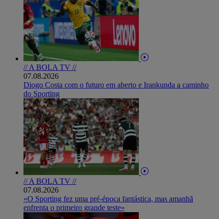
// A BOLA TV //
07.08.2026
Diogo Costa com o futuro em aberto e Irankunda a caminho
do Sporting
// A BOLA TV //
07.08.2026
«O Sporting fez uma pré-época fantástica, mas amanhã
enfrenta o primeiro grande teste»