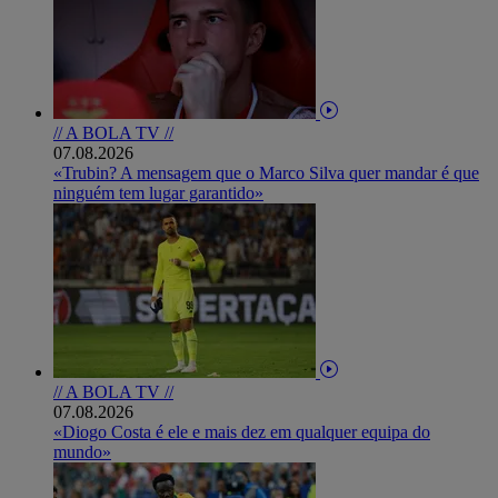
// A BOLA TV //
07.08.2026
«Trubin? A mensagem que o Marco Silva quer mandar é que
ninguém tem lugar garantido»
// A BOLA TV //
07.08.2026
«Diogo Costa é ele e mais dez em qualquer equipa do
mundo»