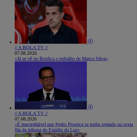
// A BOLA TV //
07.08.2026
«Já se vê no Benfica o trabalho de Marco Silva»
// A BOLA TV //
07.08.2026
«É inacreditável que Pedro Proença se tenha sentado na sexta
fila da tribuna do Estádio da Luz»