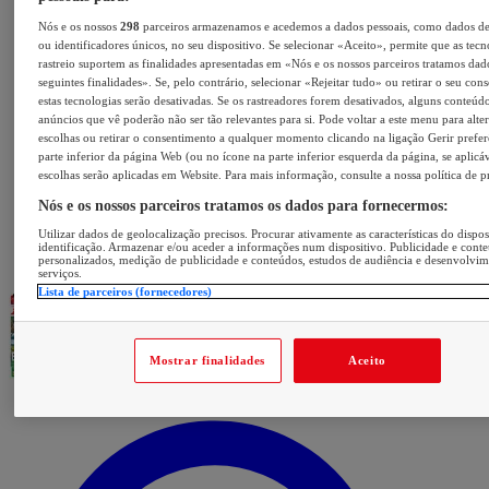
Nós e os nossos
298
parceiros armazenamos e acedemos a dados pessoais, como dados d
ou identificadores únicos, no seu dispositivo. Se selecionar «Aceito», permite que as tecn
rastreio suportem as finalidades apresentadas em «Nós e os nossos parceiros tratamos dad
seguintes finalidades». Se, pelo contrário, selecionar «Rejeitar tudo» ou retirar o seu con
estas tecnologias serão desativadas. Se os rastreadores forem desativados, alguns conteúd
anúncios que vê poderão não ser tão relevantes para si. Pode voltar a este menu para alter
escolhas ou retirar o consentimento a qualquer momento clicando na ligação Gerir prefer
parte inferior da página Web (ou no ícone na parte inferior esquerda da página, se aplicáv
escolhas serão aplicadas em Website. Para mais informação, consulte a nossa política de p
Nós e os nossos parceiros tratamos os dados para fornecermos:
Utilizar dados de geolocalização precisos. Procurar ativamente as características do dispos
identificação. Armazenar e/ou aceder a informações num dispositivo. Publicidade e cont
personalizados, medição de publicidade e conteúdos, estudos de audiência e desenvolvi
serviços.
Lista de parceiros (fornecedores)
Mostrar finalidades
Aceito