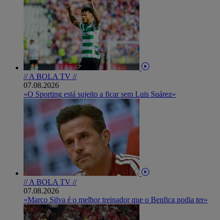
// A BOLA TV //
07.08.2026
«O Sporting está sujeito a ficar sem Luis Suárez»
// A BOLA TV //
07.08.2026
«Marco Silva é o melhor treinador que o Benfica podia ter»