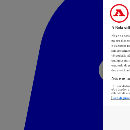
A Bola sol
Nós e os nos
no seu dispos
e os nossos pa
seu consentim
vê poderão não
qualquer mome
esquerda da p
de privacidad
Nós e os n
Utilizar dados
e/ou aceder a
estudos de au
Lista de parc