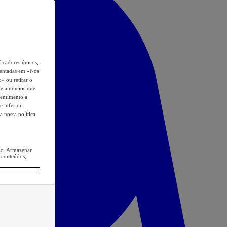
icadores únicos,
esentadas em «Nós
o» ou retirar o
s e anúncios que
sentimento a
e inferior
a nossa política
ção. Armazenar
 conteúdos,