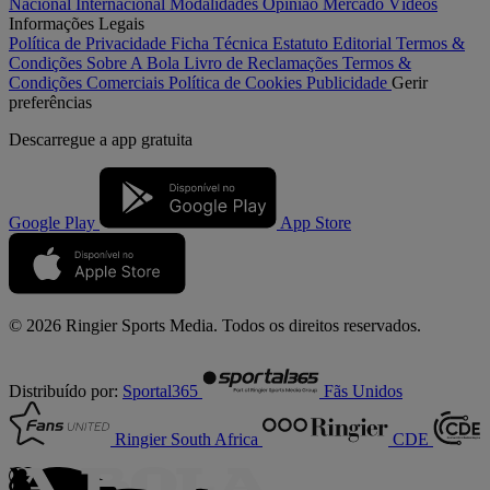
Nacional
Internacional
Modalidades
Opinião
Mercado
Vídeos
Informações Legais
Política de Privacidade
Ficha Técnica
Estatuto Editorial
Termos &
Condições
Sobre A Bola
Livro de Reclamações
Termos &
Condições Comerciais
Política de Cookies
Publicidade
Gerir
preferências
Descarregue a
app gratuita
Google Play
App Store
© 2026 Ringier Sports Media. Todos os direitos reservados.
Distribuído por:
Sportal365
Fãs Unidos
Ringier South Africa
CDE