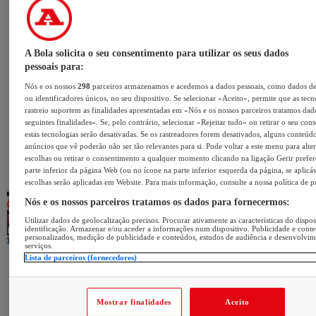
A Bola solicita o seu consentimento para utilizar os seus dados
pessoais para:
Nós e os nossos
298
parceiros armazenamos e acedemos a dados pessoais, como dados d
ou identificadores únicos, no seu dispositivo. Se selecionar «Aceito», permite que as tecn
rastreio suportem as finalidades apresentadas em «Nós e os nossos parceiros tratamos dad
seguintes finalidades». Se, pelo contrário, selecionar «Rejeitar tudo» ou retirar o seu con
estas tecnologias serão desativadas. Se os rastreadores forem desativados, alguns conteúd
anúncios que vê poderão não ser tão relevantes para si. Pode voltar a este menu para alter
escolhas ou retirar o consentimento a qualquer momento clicando na ligação Gerir prefer
parte inferior da página Web (ou no ícone na parte inferior esquerda da página, se aplicáv
escolhas serão aplicadas em Website. Para mais informação, consulte a nossa política de p
Nós e os nossos parceiros tratamos os dados para fornecermos:
Utilizar dados de geolocalização precisos. Procurar ativamente as características do dispos
identificação. Armazenar e/ou aceder a informações num dispositivo. Publicidade e cont
personalizados, medição de publicidade e conteúdos, estudos de audiência e desenvolvi
serviços.
Lista de parceiros (fornecedores)
Mostrar finalidades
Aceito