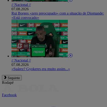
// Nacional //
07.08.2026
Rui Borges «zero preocupado» com a situação de Diomande:
«Está convocado»
// Nacional //
07.08.2026
«Suárez? Gyokeres era muito assim...»
Seguinte
Rodapé
Facebook