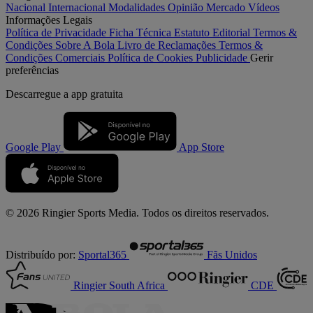
Nacional
Internacional
Modalidades
Opinião
Mercado
Vídeos
Informações Legais
Política de Privacidade
Ficha Técnica
Estatuto Editorial
Termos &
Condições
Sobre A Bola
Livro de Reclamações
Termos &
Condições Comerciais
Política de Cookies
Publicidade
Gerir
preferências
Descarregue a
app gratuita
Google Play
App Store
© 2026 Ringier Sports Media. Todos os direitos reservados.
Distribuído por:
Sportal365
Fãs Unidos
Ringier South Africa
CDE