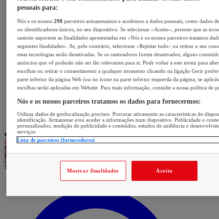
pessoais para:
Nós e os nossos
298
parceiros armazenamos e acedemos a dados pessoais, como dados d
ou identificadores únicos, no seu dispositivo. Se selecionar «Aceito», permite que as tecn
rastreio suportem as finalidades apresentadas em «Nós e os nossos parceiros tratamos dad
seguintes finalidades». Se, pelo contrário, selecionar «Rejeitar tudo» ou retirar o seu con
estas tecnologias serão desativadas. Se os rastreadores forem desativados, alguns conteúd
anúncios que vê poderão não ser tão relevantes para si. Pode voltar a este menu para alter
escolhas ou retirar o consentimento a qualquer momento clicando na ligação Gerir prefer
parte inferior da página Web (ou no ícone na parte inferior esquerda da página, se aplicáv
escolhas serão aplicadas em Website. Para mais informação, consulte a nossa política de p
Nós e os nossos parceiros tratamos os dados para fornecermos:
Utilizar dados de geolocalização precisos. Procurar ativamente as características do dispos
identificação. Armazenar e/ou aceder a informações num dispositivo. Publicidade e cont
personalizados, medição de publicidade e conteúdos, estudos de audiência e desenvolvi
serviços.
Lista de parceiros (fornecedores)
Mostrar finalidades
Aceito