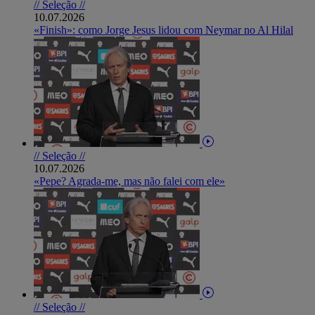
// Seleção //
10.07.2026
«Finish»: como Jorge Jesus lidou com Neymar no Al Hilal
// Seleção //
10.07.2026
«Pepe? Agrada-me, mas não falei com ele»
// Seleção //