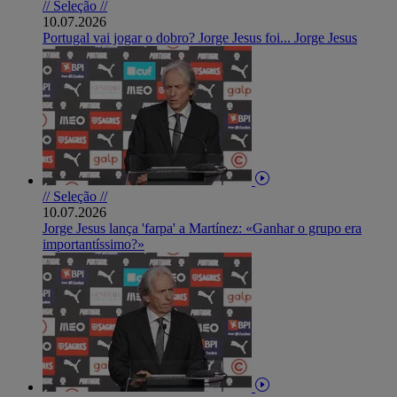
// Seleção //
10.07.2026
Portugal vai jogar o dobro? Jorge Jesus foi... Jorge Jesus
// Seleção //
10.07.2026
Jorge Jesus lança 'farpa' a Martínez: «Ganhar o grupo era
importantíssimo?»