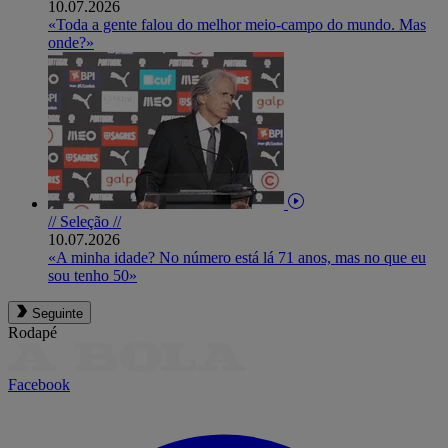
10.07.2026
«Toda a gente falou do melhor meio-campo do mundo. Mas
onde?»
// Seleção //
10.07.2026
«A minha idade? No número está lá 71 anos, mas no que eu
sou tenho 50»
Seguinte
Rodapé
Facebook