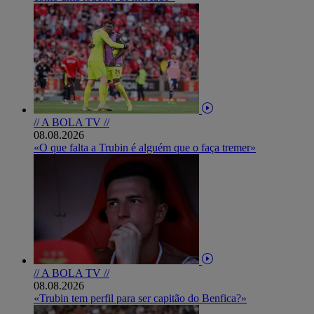
// A BOLA TV //
08.08.2026
«O que falta a Trubin é alguém que o faça tremer»
// A BOLA TV //
08.08.2026
«Trubin tem perfil para ser capitão do Benfica?»