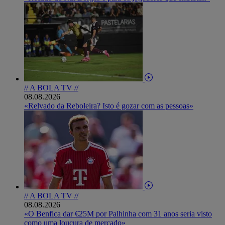
// A BOLA TV //
08.08.2026
«Relvado da Reboleira? Isto é gozar com as pessoas»
// A BOLA TV //
08.08.2026
«O Benfica dar €25M por Palhinha com 31 anos seria visto
como uma loucura de mercado»