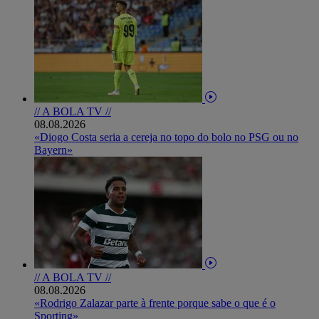
// A BOLA TV //
08.08.2026
«Diogo Costa seria a cereja no topo do bolo no PSG ou no
Bayern»
// A BOLA TV //
08.08.2026
«Rodrigo Zalazar parte à frente porque sabe o que é o
Sporting»