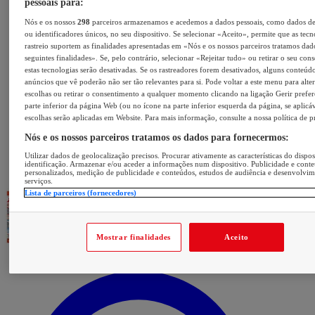
pessoais para:
Nós e os nossos
298
parceiros armazenamos e acedemos a dados pessoais, como dados d
ou identificadores únicos, no seu dispositivo. Se selecionar «Aceito», permite que as tecn
rastreio suportem as finalidades apresentadas em «Nós e os nossos parceiros tratamos dad
seguintes finalidades». Se, pelo contrário, selecionar «Rejeitar tudo» ou retirar o seu con
estas tecnologias serão desativadas. Se os rastreadores forem desativados, alguns conteúd
anúncios que vê poderão não ser tão relevantes para si. Pode voltar a este menu para alter
escolhas ou retirar o consentimento a qualquer momento clicando na ligação Gerir prefer
parte inferior da página Web (ou no ícone na parte inferior esquerda da página, se aplicáv
escolhas serão aplicadas em Website. Para mais informação, consulte a nossa política de p
Nós e os nossos parceiros tratamos os dados para fornecermos:
Utilizar dados de geolocalização precisos. Procurar ativamente as características do dispos
identificação. Armazenar e/ou aceder a informações num dispositivo. Publicidade e cont
personalizados, medição de publicidade e conteúdos, estudos de audiência e desenvolvi
serviços.
Lista de parceiros (fornecedores)
Mostrar finalidades
Aceito