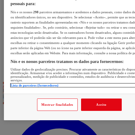
pessoais para:
Nós e os nossos
298
parceiros armazenamos e acedemos a dados pessoais, como dados d
ou identificadores únicos, no seu dispositivo. Se selecionar «Aceito», permite que as tecn
rastreio suportem as finalidades apresentadas em «Nós e os nossos parceiros tratamos dad
seguintes finalidades». Se, pelo contrário, selecionar «Rejeitar tudo» ou retirar o seu con
estas tecnologias serão desativadas. Se os rastreadores forem desativados, alguns conteúd
anúncios que vê poderão não ser tão relevantes para si. Pode voltar a este menu para alter
escolhas ou retirar o consentimento a qualquer momento clicando na ligação Gerir prefer
parte inferior da página Web (ou no ícone na parte inferior esquerda da página, se aplicáv
escolhas serão aplicadas em Website. Para mais informação, consulte a nossa política de p
Nós e os nossos parceiros tratamos os dados para fornecermos:
Utilizar dados de geolocalização precisos. Procurar ativamente as características do dispos
identificação. Armazenar e/ou aceder a informações num dispositivo. Publicidade e cont
personalizados, medição de publicidade e conteúdos, estudos de audiência e desenvolvi
serviços.
Lista de parceiros (fornecedores)
Mostrar finalidades
Aceito