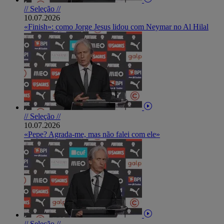
// Seleção //
10.07.2026
«Finish»: como Jorge Jesus lidou com Neymar no Al Hilal
// Seleção //
10.07.2026
«Pepe? Agrada-me, mas não falei com ele»
// Seleção //