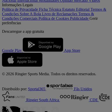
Nacional
Internacional
Modalidades
Opinião
Mercado
Vídeos
Informações Legais
Política de Privacidade
Ficha Técnica
Estatuto Editorial
Termos &
Condições
Sobre A Bola
Livro de Reclamações
Termos &
Condições Comerciais
Política de Cookies
Publicidade
Gerir
preferências
Descarregue a
app gratuita
Google Play
App Store
© 2026 Ringier Sports Media. Todos os direitos reservados.
Distribuído por:
Sportal365
Fãs Unidos
Ringier South Africa
CDE