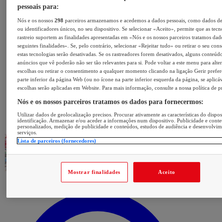
pessoais para:
Nós e os nossos
298
parceiros armazenamos e acedemos a dados pessoais, como dados d
ou identificadores únicos, no seu dispositivo. Se selecionar «Aceito», permite que as tecn
rastreio suportem as finalidades apresentadas em «Nós e os nossos parceiros tratamos dad
seguintes finalidades». Se, pelo contrário, selecionar «Rejeitar tudo» ou retirar o seu con
estas tecnologias serão desativadas. Se os rastreadores forem desativados, alguns conteúd
anúncios que vê poderão não ser tão relevantes para si. Pode voltar a este menu para alter
escolhas ou retirar o consentimento a qualquer momento clicando na ligação Gerir prefer
parte inferior da página Web (ou no ícone na parte inferior esquerda da página, se aplicáv
escolhas serão aplicadas em Website. Para mais informação, consulte a nossa política de p
Nós e os nossos parceiros tratamos os dados para fornecermos:
Utilizar dados de geolocalização precisos. Procurar ativamente as características do dispos
identificação. Armazenar e/ou aceder a informações num dispositivo. Publicidade e cont
personalizados, medição de publicidade e conteúdos, estudos de audiência e desenvolvi
serviços.
Lista de parceiros (fornecedores)
Mostrar finalidades
Aceito