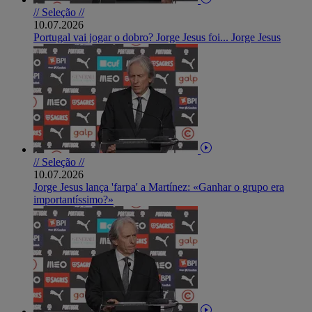
// Seleção //
10.07.2026
Portugal vai jogar o dobro? Jorge Jesus foi... Jorge Jesus
// Seleção //
10.07.2026
Jorge Jesus lança 'farpa' a Martínez: «Ganhar o grupo era
importantíssimo?»