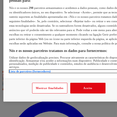
pessoais para:
Nós e os nossos
298
parceiros armazenamos e acedemos a dados pessoais, como dados d
ou identificadores únicos, no seu dispositivo. Se selecionar «Aceito», permite que as tecn
rastreio suportem as finalidades apresentadas em «Nós e os nossos parceiros tratamos dad
seguintes finalidades». Se, pelo contrário, selecionar «Rejeitar tudo» ou retirar o seu con
estas tecnologias serão desativadas. Se os rastreadores forem desativados, alguns conteúd
anúncios que vê poderão não ser tão relevantes para si. Pode voltar a este menu para alter
escolhas ou retirar o consentimento a qualquer momento clicando na ligação Gerir prefer
parte inferior da página Web (ou no ícone na parte inferior esquerda da página, se aplicáv
escolhas serão aplicadas em Website. Para mais informação, consulte a nossa política de p
Nós e os nossos parceiros tratamos os dados para fornecermos:
Utilizar dados de geolocalização precisos. Procurar ativamente as características do dispos
identificação. Armazenar e/ou aceder a informações num dispositivo. Publicidade e cont
personalizados, medição de publicidade e conteúdos, estudos de audiência e desenvolvi
serviços.
Lista de parceiros (fornecedores)
Mostrar finalidades
Aceito