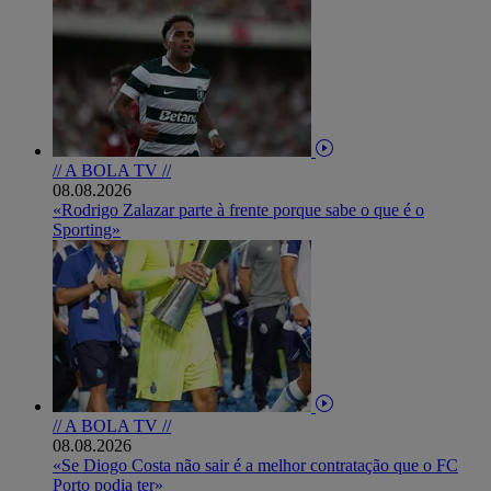
// A BOLA TV //
08.08.2026
«Rodrigo Zalazar parte à frente porque sabe o que é o
Sporting»
// A BOLA TV //
08.08.2026
«Se Diogo Costa não sair é a melhor contratação que o FC
Porto podia ter»