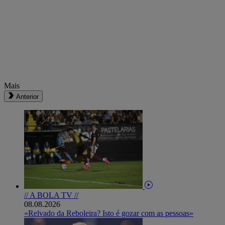
Mais
Anterior
// A BOLA TV //
08.08.2026
«Relvado da Reboleira? Isto é gozar com as pessoas»