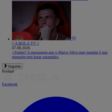
// A BOLA TV //
07.08.2026
«Trubin? A mensagem que o Marco Silva quer mandar é que
ninguém tem lugar garantido»
Seguinte
Rodapé
Facebook