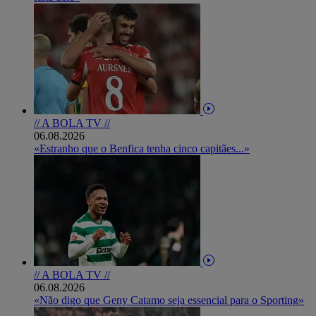
// A BOLA TV //
06.08.2026
«Estranho que o Benfica tenha cinco capitães...»
// A BOLA TV //
06.08.2026
«Não digo que Geny Catamo seja essencial para o Sporting»