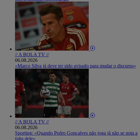
// A BOLA TV //
06.08.2026
«Marco Silva já deve ter sido avisado para mudar o discurso»
// A BOLA TV //
06.08.2026
Sporting: «Quando Pedro Gonçalves não joga já não se nota a
falta dele»