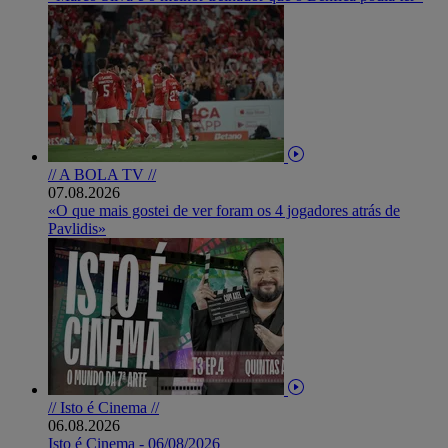
// A BOLA TV //
07.08.2026
«O que mais gostei de ver foram os 4 jogadores atrás de
Pavlidis»
// Isto é Cinema //
06.08.2026
Isto é Cinema - 06/08/2026