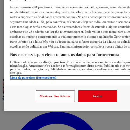
Nós e os nossos
298
parceiros armazenamos e acedemos a dados pessoais, como dados d
ou identificadores únicos, no seu dispositivo. Se selecionar «Aceito», permite que as tecn
rastreio suportem as finalidades apresentadas em «Nós e os nossos parceiros tratamos dad
seguintes finalidades». Se, pelo contrário, selecionar «Rejeitar tudo» ou retirar o seu con
estas tecnologias serão desativadas. Se os rastreadores forem desativados, alguns conteúd
anúncios que vê poderão não ser tão relevantes para si. Pode voltar a este menu para alter
escolhas ou retirar o consentimento a qualquer momento clicando na ligação Gerir prefer
parte inferior da página Web (ou no ícone na parte inferior esquerda da página, se aplicáv
escolhas serão aplicadas em Website. Para mais informação, consulte a nossa política de p
Nós e os nossos parceiros tratamos os dados para fornecermos:
Utilizar dados de geolocalização precisos. Procurar ativamente as características do dispos
identificação. Armazenar e/ou aceder a informações num dispositivo. Publicidade e cont
personalizados, medição de publicidade e conteúdos, estudos de audiência e desenvolvi
serviços.
Lista de parceiros (fornecedores)
Mostrar finalidades
Aceito