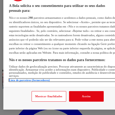
A Bola solicita o seu consentimento para utilizar os seus dados
pessoais para:
Nós e os nossos
298
parceiros armazenamos e acedemos a dados pessoais, como dados d
ou identificadores únicos, no seu dispositivo. Se selecionar «Aceito», permite que as tecn
rastreio suportem as finalidades apresentadas em «Nós e os nossos parceiros tratamos dad
seguintes finalidades». Se, pelo contrário, selecionar «Rejeitar tudo» ou retirar o seu con
estas tecnologias serão desativadas. Se os rastreadores forem desativados, alguns conteúd
anúncios que vê poderão não ser tão relevantes para si. Pode voltar a este menu para alter
escolhas ou retirar o consentimento a qualquer momento clicando na ligação Gerir prefer
parte inferior da página Web (ou no ícone na parte inferior esquerda da página, se aplicáv
escolhas serão aplicadas em Website. Para mais informação, consulte a nossa política de p
Nós e os nossos parceiros tratamos os dados para fornecermos:
Utilizar dados de geolocalização precisos. Procurar ativamente as características do dispos
identificação. Armazenar e/ou aceder a informações num dispositivo. Publicidade e cont
personalizados, medição de publicidade e conteúdos, estudos de audiência e desenvolvi
serviços.
Lista de parceiros (fornecedores)
Mostrar finalidades
Aceito