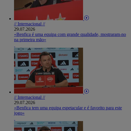
// Internacional //
29.07.2026
«Benfica é uma equipa com grande qualidade, mostraram-no
na primeira mão»
// Internacional //
29.07.2026
«Benfica tem uma equipa espetacular e é favorito para este
jogo»