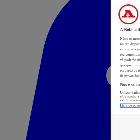
A Bola sol
Nós e os nos
no seu dispos
e os nossos pa
seu consentim
vê poderão não
qualquer mome
esquerda da p
de privacidad
Nós e os n
Utilizar dados
e/ou aceder a
estudos de au
Lista de parc