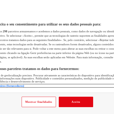
icita o seu consentimento para utilizar os seus dados pessoais para:
sos
298
parceiros armazenamos e acedemos a dados pessoais, como dados de navegação ou identif
itivo. Se selecionar «Aceito», permite que as tecnologias de rastreio suportem as finalidades apr
rceiros tratamos dados para as seguintes finalidades». Se, pelo contrário, selecionar «Rejeitar tud
ento, estas tecnologias serão desativadas. Se os rastreadores forem desativados, alguns conteúdo
 ser tão relevantes para si. Pode voltar a este menu para alterar as suas escolhas ou retirar o con
nto clicando na ligação Gerir preferências na parte inferior da página Web (ou no ícone na part
ágina, se aplicável). As suas escolhas serão aplicadas em Website. Para mais informação, consulte 
e.
ossos parceiros tratamos os dados para fornecermos:
 de geolocalização precisos. Procurar ativamente as características do dispositivo para identifica
 informações num dispositivo. Publicidade e conteúdos personalizados, medição de publicidade e
diência e desenvolvimento de serviços.
eiros (fornecedores)
Mostrar finalidades
Aceito