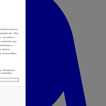
icadores únicos,
esentadas em «Nós
o» ou retirar o
s e anúncios que
sentimento a
e inferior
a nossa política
ção. Armazenar
 conteúdos,