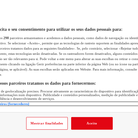
icita o seu consentimento para utilizar os seus dados pessoais para:
sos
298
parceiros armazenamos e acedemos a dados pessoais, como dados de navegação ou identif
itivo. Se selecionar «Aceito», permite que as tecnologias de rastreio suportem as finalidades apr
rceiros tratamos dados para as seguintes finalidades». Se, pelo contrário, selecionar «Rejeitar tud
ento, estas tecnologias serão desativadas. Se os rastreadores forem desativados, alguns conteúdo
 ser tão relevantes para si. Pode voltar a este menu para alterar as suas escolhas ou retirar o con
nto clicando na ligação Gerir preferências na parte inferior da página Web (ou no ícone na part
ágina, se aplicável). As suas escolhas serão aplicadas em Website. Para mais informação, consulte 
e.
ossos parceiros tratamos os dados para fornecermos:
 de geolocalização precisos. Procurar ativamente as características do dispositivo para identifica
 informações num dispositivo. Publicidade e conteúdos personalizados, medição de publicidade e
diência e desenvolvimento de serviços.
eiros (fornecedores)
Mostrar finalidades
Aceito