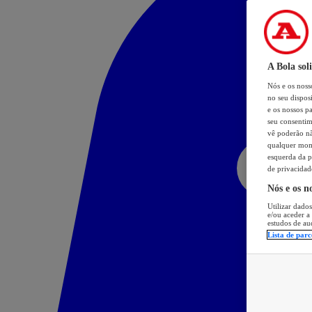
A Bola sol
Nós e os nos
no seu dispos
e os nossos pa
seu consentim
vê poderão não
qualquer mome
esquerda da p
de privacidad
Nós e os n
Utilizar dados
e/ou aceder a
estudos de au
Lista de parc