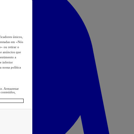
icadores únicos,
esentadas em «Nós
o» ou retirar o
s e anúncios que
sentimento a
e inferior
a nossa política
ção. Armazenar
 conteúdos,