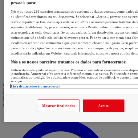
pessoais para:
Nós e os nossos
298
parceiros armazenamos e acedemos a dados pessoais, como dados d
ou identificadores únicos, no seu dispositivo. Se selecionar «Aceito», permite que as tecn
rastreio suportem as finalidades apresentadas em «Nós e os nossos parceiros tratamos dad
seguintes finalidades». Se, pelo contrário, selecionar «Rejeitar tudo» ou retirar o seu con
estas tecnologias serão desativadas. Se os rastreadores forem desativados, alguns conteúd
anúncios que vê poderão não ser tão relevantes para si. Pode voltar a este menu para alter
escolhas ou retirar o consentimento a qualquer momento clicando na ligação Gerir prefer
parte inferior da página Web (ou no ícone na parte inferior esquerda da página, se aplicáv
escolhas serão aplicadas em Website. Para mais informação, consulte a nossa política de p
Nós e os nossos parceiros tratamos os dados para fornecermos:
Utilizar dados de geolocalização precisos. Procurar ativamente as características do dispos
identificação. Armazenar e/ou aceder a informações num dispositivo. Publicidade e cont
personalizados, medição de publicidade e conteúdos, estudos de audiência e desenvolvi
serviços.
Lista de parceiros (fornecedores)
Mostrar finalidades
Aceito