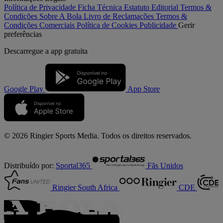
Política de Privacidade
Ficha Técnica
Estatuto Editorial
Termos &
Condições
Sobre A Bola
Livro de Reclamações
Termos &
Condições Comerciais
Política de Cookies
Publicidade
Gerir
preferências
Descarregue a
app gratuita
Google Play
App Store
© 2026 Ringier Sports Media. Todos os direitos reservados.
Distribuído por:
Sportal365
Fãs Unidos
Ringier South Africa
CDE