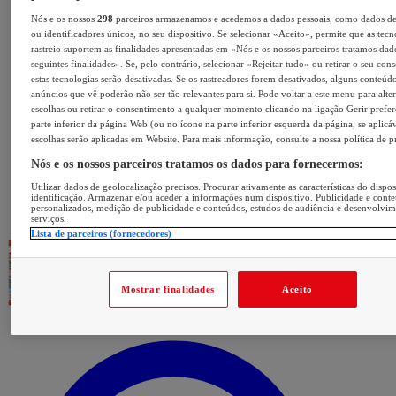
Nós e os nossos
298
parceiros armazenamos e acedemos a dados pessoais, como dados d
ou identificadores únicos, no seu dispositivo. Se selecionar «Aceito», permite que as tecn
rastreio suportem as finalidades apresentadas em «Nós e os nossos parceiros tratamos dad
seguintes finalidades». Se, pelo contrário, selecionar «Rejeitar tudo» ou retirar o seu con
estas tecnologias serão desativadas. Se os rastreadores forem desativados, alguns conteúd
anúncios que vê poderão não ser tão relevantes para si. Pode voltar a este menu para alter
escolhas ou retirar o consentimento a qualquer momento clicando na ligação Gerir prefer
parte inferior da página Web (ou no ícone na parte inferior esquerda da página, se aplicáv
escolhas serão aplicadas em Website. Para mais informação, consulte a nossa política de p
Nós e os nossos parceiros tratamos os dados para fornecermos:
Utilizar dados de geolocalização precisos. Procurar ativamente as características do dispos
identificação. Armazenar e/ou aceder a informações num dispositivo. Publicidade e cont
personalizados, medição de publicidade e conteúdos, estudos de audiência e desenvolvi
serviços.
Lista de parceiros (fornecedores)
Mostrar finalidades
Aceito