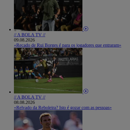
// A BOLA TV //
09.08.2026
«Recado de Rui Borges é para os jogadores que entraram»
// A BOLA TV //
08.08.2026
«Relvado da Reboleira? Isto é gozar com as pessoas»