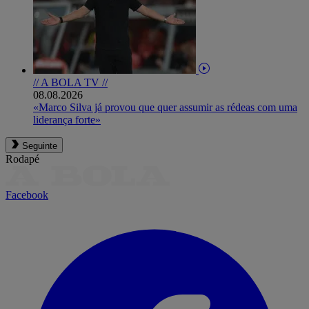
// A BOLA TV //
08.08.2026
«Marco Silva já provou que quer assumir as rédeas com uma
liderança forte»
Seguinte
Rodapé
Facebook