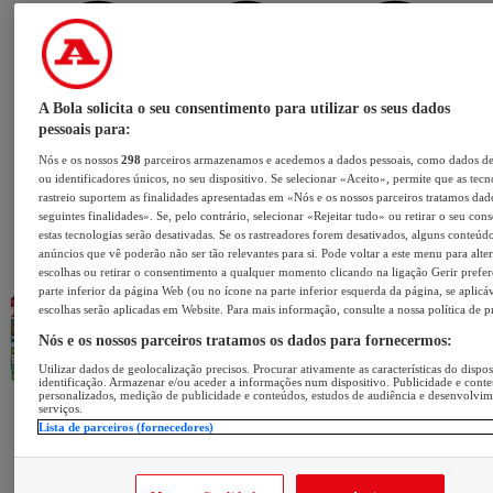
A Bola solicita o seu consentimento para utilizar os seus dados
pessoais para:
Nós e os nossos
298
parceiros armazenamos e acedemos a dados pessoais, como dados d
ou identificadores únicos, no seu dispositivo. Se selecionar «Aceito», permite que as tecn
rastreio suportem as finalidades apresentadas em «Nós e os nossos parceiros tratamos dad
seguintes finalidades». Se, pelo contrário, selecionar «Rejeitar tudo» ou retirar o seu con
estas tecnologias serão desativadas. Se os rastreadores forem desativados, alguns conteúd
anúncios que vê poderão não ser tão relevantes para si. Pode voltar a este menu para alter
escolhas ou retirar o consentimento a qualquer momento clicando na ligação Gerir prefer
parte inferior da página Web (ou no ícone na parte inferior esquerda da página, se aplicáv
escolhas serão aplicadas em Website. Para mais informação, consulte a nossa política de p
Nós e os nossos parceiros tratamos os dados para fornecermos:
Utilizar dados de geolocalização precisos. Procurar ativamente as características do dispos
identificação. Armazenar e/ou aceder a informações num dispositivo. Publicidade e cont
personalizados, medição de publicidade e conteúdos, estudos de audiência e desenvolvi
serviços.
Lista de parceiros (fornecedores)