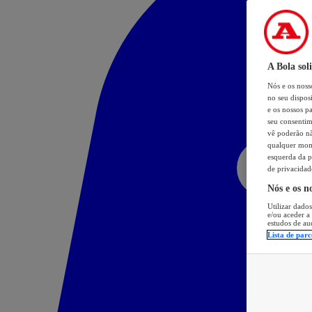
A Bola sol
Nós e os nos
no seu dispos
e os nossos pa
seu consentim
vê poderão não
qualquer mome
esquerda da p
de privacidad
Nós e os n
Utilizar dados
e/ou aceder a
estudos de au
Lista de parc