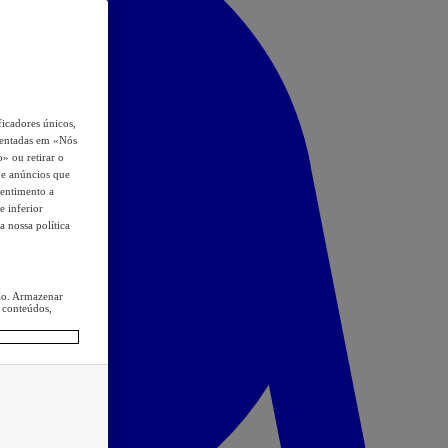
icadores únicos,
esentadas em «Nós
o» ou retirar o
s e anúncios que
sentimento a
e inferior
a nossa política
ção. Armazenar
 conteúdos,