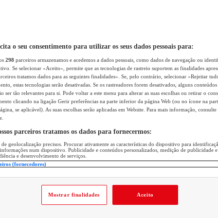
icita o seu consentimento para utilizar os seus dados pessoais para:
sos
298
parceiros armazenamos e acedemos a dados pessoais, como dados de navegação ou identif
itivo. Se selecionar «Aceito», permite que as tecnologias de rastreio suportem as finalidades apr
rceiros tratamos dados para as seguintes finalidades». Se, pelo contrário, selecionar «Rejeitar tud
ento, estas tecnologias serão desativadas. Se os rastreadores forem desativados, alguns conteúdo
 ser tão relevantes para si. Pode voltar a este menu para alterar as suas escolhas ou retirar o con
nto clicando na ligação Gerir preferências na parte inferior da página Web (ou no ícone na part
ágina, se aplicável). As suas escolhas serão aplicadas em Website. Para mais informação, consulte 
e.
ossos parceiros tratamos os dados para fornecermos:
 de geolocalização precisos. Procurar ativamente as características do dispositivo para identifica
 informações num dispositivo. Publicidade e conteúdos personalizados, medição de publicidade e
diência e desenvolvimento de serviços.
eiros (fornecedores)
Mostrar finalidades
Aceito