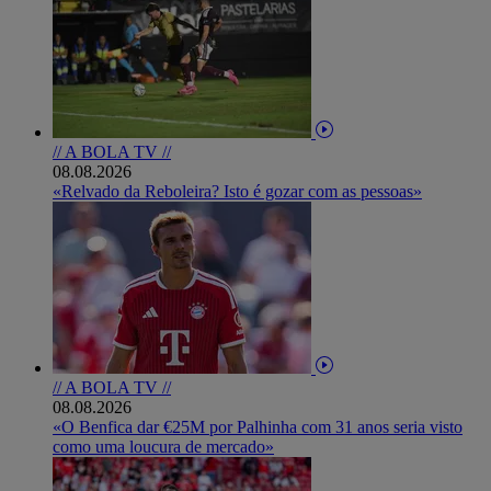
// A BOLA TV //
08.08.2026
«Relvado da Reboleira? Isto é gozar com as pessoas»
// A BOLA TV //
08.08.2026
«O Benfica dar €25M por Palhinha com 31 anos seria visto
como uma loucura de mercado»