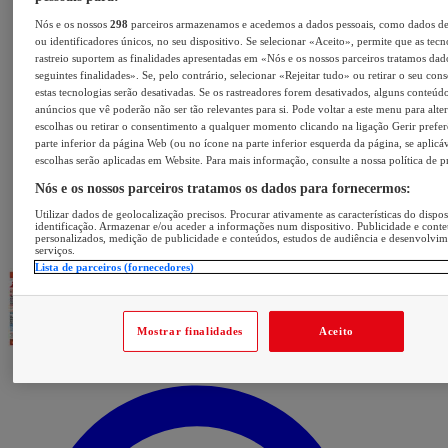
Nós e os nossos
298
parceiros armazenamos e acedemos a dados pessoais, como dados d
ou identificadores únicos, no seu dispositivo. Se selecionar «Aceito», permite que as tecn
rastreio suportem as finalidades apresentadas em «Nós e os nossos parceiros tratamos dad
seguintes finalidades». Se, pelo contrário, selecionar «Rejeitar tudo» ou retirar o seu con
estas tecnologias serão desativadas. Se os rastreadores forem desativados, alguns conteúd
anúncios que vê poderão não ser tão relevantes para si. Pode voltar a este menu para alter
escolhas ou retirar o consentimento a qualquer momento clicando na ligação Gerir prefer
parte inferior da página Web (ou no ícone na parte inferior esquerda da página, se aplicáv
escolhas serão aplicadas em Website. Para mais informação, consulte a nossa política de p
Nós e os nossos parceiros tratamos os dados para fornecermos:
Utilizar dados de geolocalização precisos. Procurar ativamente as características do dispos
identificação. Armazenar e/ou aceder a informações num dispositivo. Publicidade e cont
personalizados, medição de publicidade e conteúdos, estudos de audiência e desenvolvi
serviços.
Lista de parceiros (fornecedores)
Mostrar finalidades
Aceito