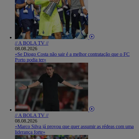
// A BOLA TV //
08.08.2026
«Se Diogo Costa não sair é a melhor contratação que o FC
Porto podia ter»
// A BOLA TV //
08.08.2026
«Marco Silva já provou que quer assumir as rédeas com uma
liderança forte»