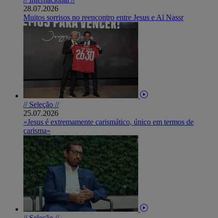
28.07.2026
Muitos sorrisos no reencontro entre Jesus e Al Nassr
// Seleção //
25.07.2026
«Jesus é extremamente carismático, único em termos de
carisma»
// Seleção //