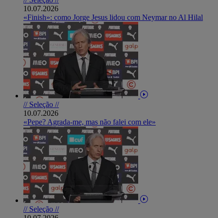
10.07.2026
«Finish»: como Jorge Jesus lidou com Neymar no Al Hilal
// Seleção //
10.07.2026
«Pepe? Agrada-me, mas não falei com ele»
// Seleção //
10.07.2026