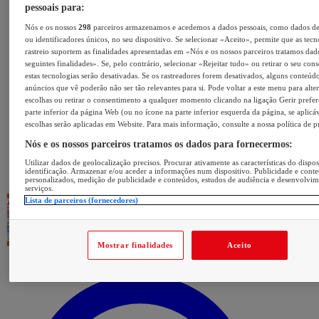
pessoais para:
Nós e os nossos
298
parceiros armazenamos e acedemos a dados pessoais, como dados d
ou identificadores únicos, no seu dispositivo. Se selecionar «Aceito», permite que as tecn
rastreio suportem as finalidades apresentadas em «Nós e os nossos parceiros tratamos dad
seguintes finalidades». Se, pelo contrário, selecionar «Rejeitar tudo» ou retirar o seu con
estas tecnologias serão desativadas. Se os rastreadores forem desativados, alguns conteúd
anúncios que vê poderão não ser tão relevantes para si. Pode voltar a este menu para alter
escolhas ou retirar o consentimento a qualquer momento clicando na ligação Gerir prefer
parte inferior da página Web (ou no ícone na parte inferior esquerda da página, se aplicáv
escolhas serão aplicadas em Website. Para mais informação, consulte a nossa política de p
Nós e os nossos parceiros tratamos os dados para fornecermos:
Utilizar dados de geolocalização precisos. Procurar ativamente as características do dispos
identificação. Armazenar e/ou aceder a informações num dispositivo. Publicidade e cont
personalizados, medição de publicidade e conteúdos, estudos de audiência e desenvolvi
serviços.
Lista de parceiros (fornecedores)
Mostrar finalidades
Aceito