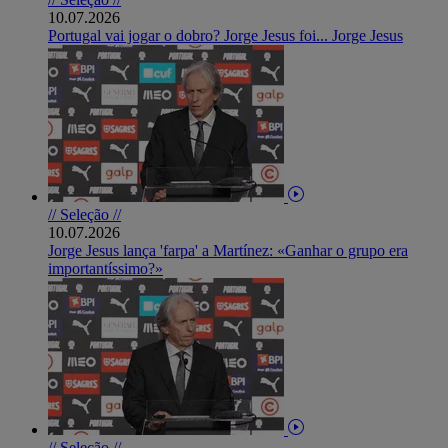
10.07.2026
Portugal vai jogar o dobro? Jorge Jesus foi... Jorge Jesus
// Seleção //
10.07.2026
Jorge Jesus lança 'farpa' a Martínez: «Ganhar o grupo era
importantíssimo?»
// Seleção //