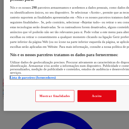
Nós e os nossos
298
parceiros armazenamos e acedemos a dados pessoais, como dados d
ou identificadores únicos, no seu dispositivo. Se selecionar «Aceito», permite que as tecn
rastreio suportem as finalidades apresentadas em «Nós e os nossos parceiros tratamos dad
seguintes finalidades». Se, pelo contrário, selecionar «Rejeitar tudo» ou retirar o seu con
estas tecnologias serão desativadas. Se os rastreadores forem desativados, alguns conteúd
anúncios que vê poderão não ser tão relevantes para si. Pode voltar a este menu para alter
escolhas ou retirar o consentimento a qualquer momento clicando na ligação Gerir prefer
parte inferior da página Web (ou no ícone na parte inferior esquerda da página, se aplicáv
escolhas serão aplicadas em Website. Para mais informação, consulte a nossa política de p
Nós e os nossos parceiros tratamos os dados para fornecermos:
Utilizar dados de geolocalização precisos. Procurar ativamente as características do dispos
identificação. Armazenar e/ou aceder a informações num dispositivo. Publicidade e cont
personalizados, medição de publicidade e conteúdos, estudos de audiência e desenvolvi
serviços.
Lista de parceiros (fornecedores)
Mostrar finalidades
Aceito