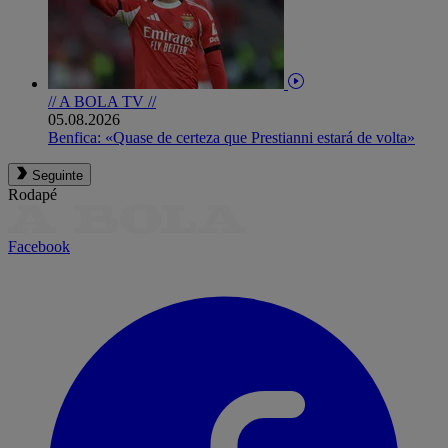
// A BOLA TV //
05.08.2026
Benfica: «Quase de certeza que Prestianni estará de volta»
Seguinte
Rodapé
Facebook