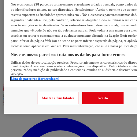
Nós e os nossos
298
parceiros armazenamos e acedemos a dados pessoais, como dados d
ou identificadores únicos, no seu dispositivo. Se selecionar «Aceito», permite que as tecn
rastreio suportem as finalidades apresentadas em «Nós e os nossos parceiros tratamos dad
seguintes finalidades». Se, pelo contrário, selecionar «Rejeitar tudo» ou retirar o seu con
estas tecnologias serão desativadas. Se os rastreadores forem desativados, alguns conteúd
anúncios que vê poderão não ser tão relevantes para si. Pode voltar a este menu para alter
escolhas ou retirar o consentimento a qualquer momento clicando na ligação Gerir prefer
parte inferior da página Web (ou no ícone na parte inferior esquerda da página, se aplicáv
escolhas serão aplicadas em Website. Para mais informação, consulte a nossa política de p
Nós e os nossos parceiros tratamos os dados para fornecermos:
Utilizar dados de geolocalização precisos. Procurar ativamente as características do dispos
identificação. Armazenar e/ou aceder a informações num dispositivo. Publicidade e cont
personalizados, medição de publicidade e conteúdos, estudos de audiência e desenvolvi
serviços.
Lista de parceiros (fornecedores)
Mostrar finalidades
Aceito