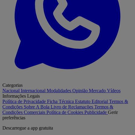
Categorias
Nacional
Internacional
Modalidades
Opinião
Mercado
Vídeos
Informações Legais
Política de Privacidade
Ficha Técnica
Estatuto Editorial
Termos &
Condições
Sobre A Bola
Livro de Reclamações
Termos &
Condições Comerciais
Política de Cookies
Publicidade
Gerir
preferências
Descarregue a
app gratuita