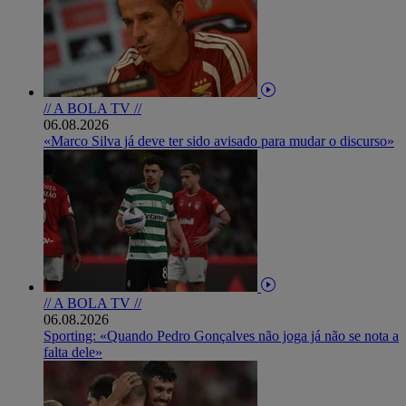
// A BOLA TV //
06.08.2026
«Marco Silva já deve ter sido avisado para mudar o discurso»
// A BOLA TV //
06.08.2026
Sporting: «Quando Pedro Gonçalves não joga já não se nota a
falta dele»