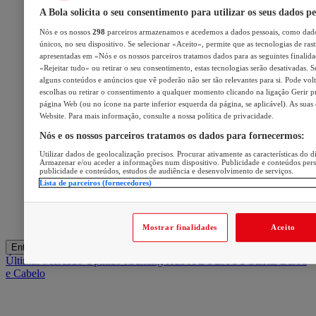
A Bola solicita o seu consentimento para utilizar os seus dados pe
Nós e os nossos
298
parceiros armazenamos e acedemos a dados pessoais, como dado
únicos, no seu dispositivo. Se selecionar «Aceito», permite que as tecnologias de ras
apresentadas em «Nós e os nossos parceiros tratamos dados para as seguintes finalidad
«Rejeitar tudo» ou retirar o seu consentimento, estas tecnologias serão desativadas. S
alguns conteúdos e anúncios que vê poderão não ser tão relevantes para si. Pode volta
escolhas ou retirar o consentimento a qualquer momento clicando na ligação Gerir pre
página Web (ou no ícone na parte inferior esquerda da página, se aplicável). As suas
Website. Para mais informação, consulte a nossa política de privacidade.
Nós e os nossos parceiros tratamos os dados para fornecermos:
Utilizar dados de geolocalização precisos. Procurar ativamente as características do di
Armazenar e/ou aceder a informações num dispositivo. Publicidade e conteúdos per
publicidade e conteúdos, estudos de audiência e desenvolvimento de serviços.
Lista de parceiros (fornecedores)
Mostrar finalidades
Aceito
Entrar
Últimas
Mercado
Opinião
iGaming Hub
A BOLA SUGERE
Barba
e Cabelo