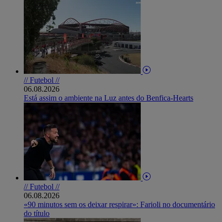
// Futebol //
06.08.2026
Está assim o ambiente na Luz antes do Benfica-Hearts
// Futebol //
06.08.2026
«90 minutos sem os deixar respirar»: Farioli no documentário
do título