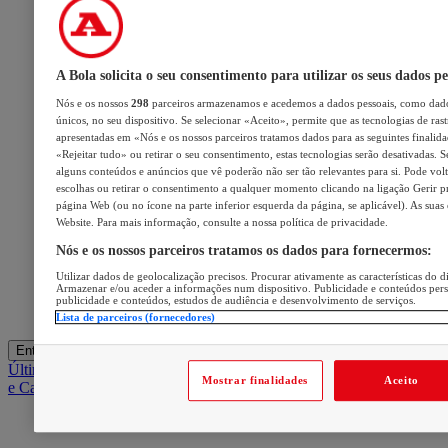
A Bola solicita o seu consentimento para utilizar os seus dados pe
Nós e os nossos
298
parceiros armazenamos e acedemos a dados pessoais, como dado
únicos, no seu dispositivo. Se selecionar «Aceito», permite que as tecnologias de ras
apresentadas em «Nós e os nossos parceiros tratamos dados para as seguintes finalidad
«Rejeitar tudo» ou retirar o seu consentimento, estas tecnologias serão desativadas. S
alguns conteúdos e anúncios que vê poderão não ser tão relevantes para si. Pode volta
escolhas ou retirar o consentimento a qualquer momento clicando na ligação Gerir pre
página Web (ou no ícone na parte inferior esquerda da página, se aplicável). As suas
Website. Para mais informação, consulte a nossa política de privacidade.
Nós e os nossos parceiros tratamos os dados para fornecermos:
Utilizar dados de geolocalização precisos. Procurar ativamente as características do di
Armazenar e/ou aceder a informações num dispositivo. Publicidade e conteúdos per
publicidade e conteúdos, estudos de audiência e desenvolvimento de serviços.
Lista de parceiros (fornecedores)
Entrar
Últimas
Mercado
Opinião
iGaming Hub
A BOLA SUGERE
Barba
Mostrar finalidades
Aceito
e Cabelo