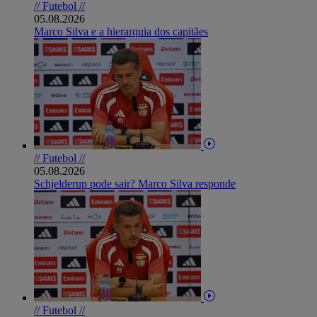
// Futebol //
05.08.2026
Marco Silva e a hierarquia dos capitães
// Futebol //
05.08.2026
Schjelderup pode sair? Marco Silva responde
// Futebol //