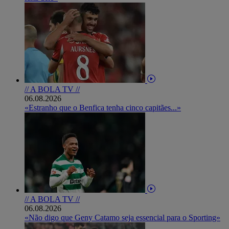
// A BOLA TV //
06.08.2026
«Estranho que o Benfica tenha cinco capitães...»
// A BOLA TV //
06.08.2026
«Não digo que Geny Catamo seja essencial para o Sporting»