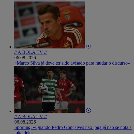
// A BOLA TV //
06.08.2026
«Marco Silva já deve ter sido avisado para mudar o discurso»
// A BOLA TV //
06.08.2026
Sporting: «Quando Pedro Gonçalves não joga já não se nota a
falta dele»