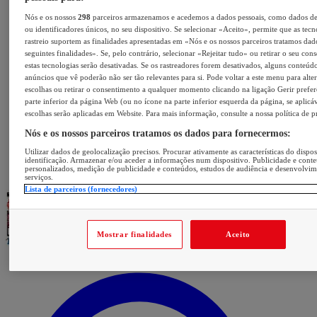
Nós e os nossos
298
parceiros armazenamos e acedemos a dados pessoais, como dados d
ou identificadores únicos, no seu dispositivo. Se selecionar «Aceito», permite que as tecn
rastreio suportem as finalidades apresentadas em «Nós e os nossos parceiros tratamos dad
seguintes finalidades». Se, pelo contrário, selecionar «Rejeitar tudo» ou retirar o seu con
estas tecnologias serão desativadas. Se os rastreadores forem desativados, alguns conteúd
anúncios que vê poderão não ser tão relevantes para si. Pode voltar a este menu para alter
escolhas ou retirar o consentimento a qualquer momento clicando na ligação Gerir prefer
parte inferior da página Web (ou no ícone na parte inferior esquerda da página, se aplicáv
escolhas serão aplicadas em Website. Para mais informação, consulte a nossa política de p
Nós e os nossos parceiros tratamos os dados para fornecermos:
Utilizar dados de geolocalização precisos. Procurar ativamente as características do dispos
identificação. Armazenar e/ou aceder a informações num dispositivo. Publicidade e cont
personalizados, medição de publicidade e conteúdos, estudos de audiência e desenvolvi
serviços.
Lista de parceiros (fornecedores)
Mostrar finalidades
Aceito