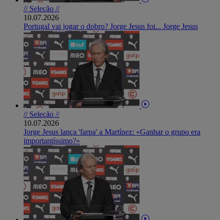
// Seleção //
10.07.2026
Portugal vai jogar o dobro? Jorge Jesus foi... Jorge Jesus
// Seleção //
10.07.2026
Jorge Jesus lança 'farpa' a Martínez: «Ganhar o grupo era
importantíssimo?»