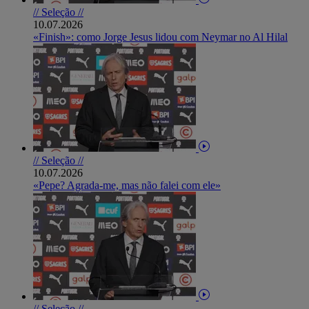
// Seleção //
10.07.2026
«Finish»: como Jorge Jesus lidou com Neymar no Al Hilal
// Seleção //
10.07.2026
«Pepe? Agrada-me, mas não falei com ele»
// Seleção //