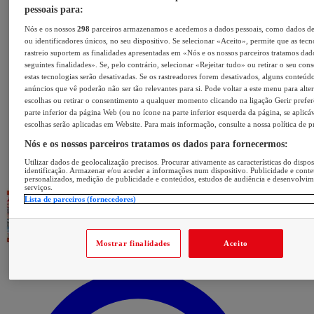
pessoais para:
Nós e os nossos
298
parceiros armazenamos e acedemos a dados pessoais, como dados d
ou identificadores únicos, no seu dispositivo. Se selecionar «Aceito», permite que as tecn
rastreio suportem as finalidades apresentadas em «Nós e os nossos parceiros tratamos dad
seguintes finalidades». Se, pelo contrário, selecionar «Rejeitar tudo» ou retirar o seu con
estas tecnologias serão desativadas. Se os rastreadores forem desativados, alguns conteúd
anúncios que vê poderão não ser tão relevantes para si. Pode voltar a este menu para alter
escolhas ou retirar o consentimento a qualquer momento clicando na ligação Gerir prefer
parte inferior da página Web (ou no ícone na parte inferior esquerda da página, se aplicáv
escolhas serão aplicadas em Website. Para mais informação, consulte a nossa política de p
Nós e os nossos parceiros tratamos os dados para fornecermos:
Utilizar dados de geolocalização precisos. Procurar ativamente as características do dispos
identificação. Armazenar e/ou aceder a informações num dispositivo. Publicidade e cont
personalizados, medição de publicidade e conteúdos, estudos de audiência e desenvolvi
serviços.
Lista de parceiros (fornecedores)
Mostrar finalidades
Aceito