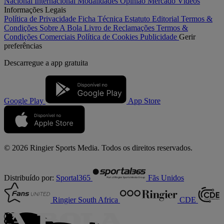
Nacional
Internacional
Modalidades
Opinião
Mercado
Vídeos
Informações Legais
Política de Privacidade
Ficha Técnica
Estatuto Editorial
Termos &
Condições
Sobre A Bola
Livro de Reclamações
Termos &
Condições Comerciais
Política de Cookies
Publicidade
Gerir
preferências
Descarregue a
app gratuita
Google Play
App Store
© 2026 Ringier Sports Media. Todos os direitos reservados.
Distribuído por:
Sportal365
Fãs Unidos
Ringier South Africa
CDE