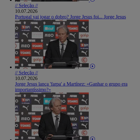
// Seleção //
10.07.2026
Portugal vai jogar o dobro? Jorge Jesus foi... Jorge Jesus
// Seleção //
10.07.2026
Jorge Jesus lança 'farpa' a Martínez: «Ganhar o grupo era
importantíssimo?»