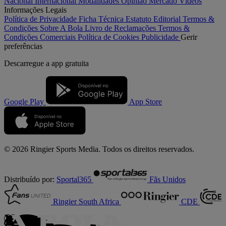
Nacional
Internacional
Modalidades
Opinião
Mercado
Vídeos
Informações Legais
Política de Privacidade
Ficha Técnica
Estatuto Editorial
Termos &
Condições
Sobre A Bola
Livro de Reclamações
Termos &
Condições Comerciais
Política de Cookies
Publicidade
Gerir
preferências
Descarregue a
app gratuita
Google Play
App Store
© 2026 Ringier Sports Media. Todos os direitos reservados.
Distribuído por:
Sportal365
Fãs Unidos
Ringier South Africa
CDE