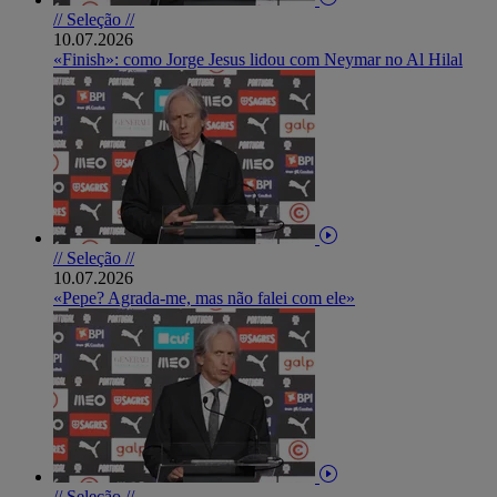
// Seleção //
10.07.2026
«Finish»: como Jorge Jesus lidou com Neymar no Al Hilal
// Seleção //
10.07.2026
«Pepe? Agrada-me, mas não falei com ele»
// Seleção //