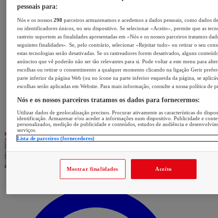
pessoais para:
Nós e os nossos
298
parceiros armazenamos e acedemos a dados pessoais, como dados d
ou identificadores únicos, no seu dispositivo. Se selecionar «Aceito», permite que as tecn
rastreio suportem as finalidades apresentadas em «Nós e os nossos parceiros tratamos dad
seguintes finalidades». Se, pelo contrário, selecionar «Rejeitar tudo» ou retirar o seu con
estas tecnologias serão desativadas. Se os rastreadores forem desativados, alguns conteúd
anúncios que vê poderão não ser tão relevantes para si. Pode voltar a este menu para alter
escolhas ou retirar o consentimento a qualquer momento clicando na ligação Gerir prefer
parte inferior da página Web (ou no ícone na parte inferior esquerda da página, se aplicáv
escolhas serão aplicadas em Website. Para mais informação, consulte a nossa política de p
Nós e os nossos parceiros tratamos os dados para fornecermos:
Utilizar dados de geolocalização precisos. Procurar ativamente as características do dispos
identificação. Armazenar e/ou aceder a informações num dispositivo. Publicidade e cont
personalizados, medição de publicidade e conteúdos, estudos de audiência e desenvolvi
serviços.
Lista de parceiros (fornecedores)
Mostrar finalidades
Aceito