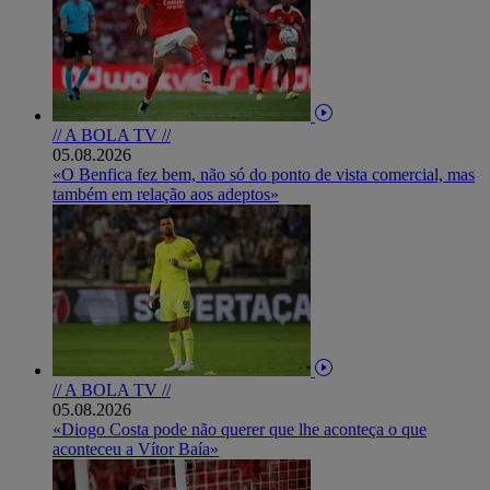
// A BOLA TV //
05.08.2026
«O Benfica fez bem, não só do ponto de vista comercial, mas
também em relação aos adeptos»
// A BOLA TV //
05.08.2026
«Diogo Costa pode não querer que lhe aconteça o que
aconteceu a Vítor Baía»