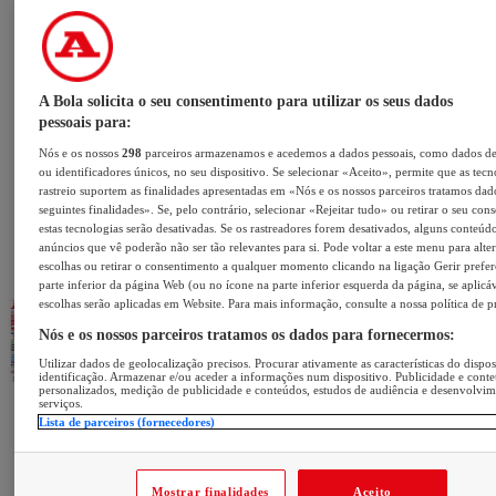
A Bola solicita o seu consentimento para utilizar os seus dados
pessoais para:
Nós e os nossos
298
parceiros armazenamos e acedemos a dados pessoais, como dados d
ou identificadores únicos, no seu dispositivo. Se selecionar «Aceito», permite que as tecn
rastreio suportem as finalidades apresentadas em «Nós e os nossos parceiros tratamos dad
seguintes finalidades». Se, pelo contrário, selecionar «Rejeitar tudo» ou retirar o seu con
estas tecnologias serão desativadas. Se os rastreadores forem desativados, alguns conteúd
anúncios que vê poderão não ser tão relevantes para si. Pode voltar a este menu para alter
escolhas ou retirar o consentimento a qualquer momento clicando na ligação Gerir prefer
parte inferior da página Web (ou no ícone na parte inferior esquerda da página, se aplicáv
escolhas serão aplicadas em Website. Para mais informação, consulte a nossa política de p
Nós e os nossos parceiros tratamos os dados para fornecermos:
Utilizar dados de geolocalização precisos. Procurar ativamente as características do dispos
identificação. Armazenar e/ou aceder a informações num dispositivo. Publicidade e cont
personalizados, medição de publicidade e conteúdos, estudos de audiência e desenvolvi
serviços.
Lista de parceiros (fornecedores)
Mostrar finalidades
Aceito