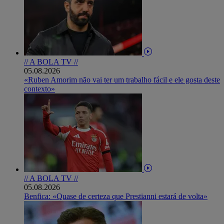
// A BOLA TV //
05.08.2026
«Ruben Amorim não vai ter um trabalho fácil e ele gosta deste
contexto»
// A BOLA TV //
05.08.2026
Benfica: «Quase de certeza que Prestianni estará de volta»