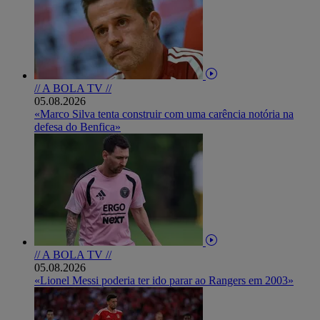
// A BOLA TV //
05.08.2026
«Marco Silva tenta construir com uma carência notória na
defesa do Benfica»
// A BOLA TV //
05.08.2026
«Lionel Messi poderia ter ido parar ao Rangers em 2003»