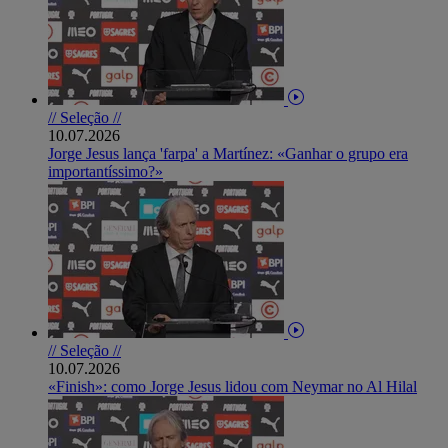
// Seleção //
10.07.2026
Jorge Jesus lança 'farpa' a Martínez: «Ganhar o grupo era
importantíssimo?»
// Seleção //
10.07.2026
«Finish»: como Jorge Jesus lidou com Neymar no Al Hilal