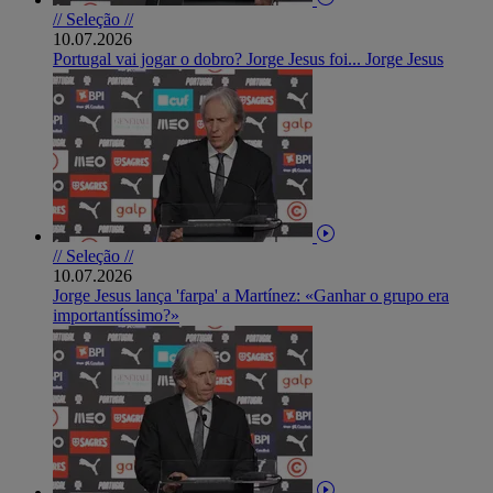
// Seleção //
10.07.2026
Portugal vai jogar o dobro? Jorge Jesus foi... Jorge Jesus
// Seleção //
10.07.2026
Jorge Jesus lança 'farpa' a Martínez: «Ganhar o grupo era
importantíssimo?»