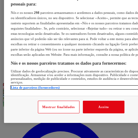
pessoais para:
Nós e os nossos
298
parceiros armazenamos e acedemos a dados pessoais, como dados d
ou identificadores únicos, no seu dispositivo. Se selecionar «Aceito», permite que as tecn
rastreio suportem as finalidades apresentadas em «Nós e os nossos parceiros tratamos dad
seguintes finalidades». Se, pelo contrário, selecionar «Rejeitar tudo» ou retirar o seu con
estas tecnologias serão desativadas. Se os rastreadores forem desativados, alguns conteúd
anúncios que vê poderão não ser tão relevantes para si. Pode voltar a este menu para alter
escolhas ou retirar o consentimento a qualquer momento clicando na ligação Gerir prefer
parte inferior da página Web (ou no ícone na parte inferior esquerda da página, se aplicáv
escolhas serão aplicadas em Website. Para mais informação, consulte a nossa política de p
Nós e os nossos parceiros tratamos os dados para fornecermos:
Utilizar dados de geolocalização precisos. Procurar ativamente as características do dispos
identificação. Armazenar e/ou aceder a informações num dispositivo. Publicidade e cont
personalizados, medição de publicidade e conteúdos, estudos de audiência e desenvolvi
serviços.
Lista de parceiros (fornecedores)
Mostrar finalidades
Aceito