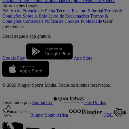
Nacional
Internacional
Modalidades
Opinião
Mercado
Vídeos
Informações Legais
Política de Privacidade
Ficha Técnica
Estatuto Editorial
Termos &
Condições
Sobre A Bola
Livro de Reclamações
Termos &
Condições Comerciais
Política de Cookies
Publicidade
Gerir
preferências
Descarregue a
app gratuita
Google Play
App Store
© 2026 Ringier Sports Media. Todos os direitos reservados.
Distribuído por:
Sportal365
Fãs Unidos
Ringier South Africa
CDE