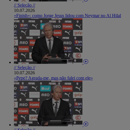
// Seleção //
10.07.2026
«Finish»: como Jorge Jesus lidou com Neymar no Al Hilal
// Seleção //
10.07.2026
«Pepe? Agrada-me, mas não falei com ele»
// Seleção //