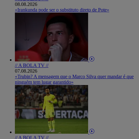
08.08.2026
«Irankunda pode ser o substituto direto de Pote»
// A BOLA TV //
07.08.2026
«Trubin? A mensagem que o Marco Silva quer mandar é que
ninguém tem lugar garantido»
// A BOLA TV //