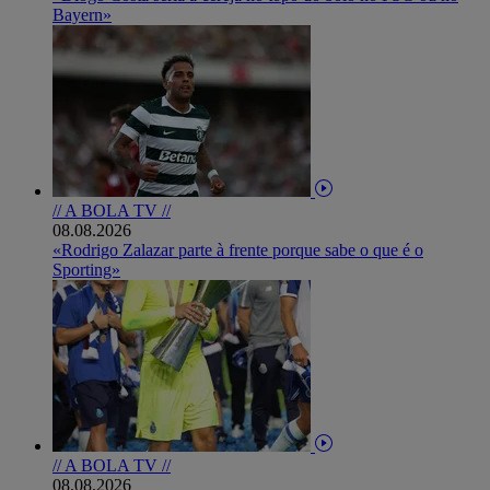
Bayern»
// A BOLA TV //
08.08.2026
«Rodrigo Zalazar parte à frente porque sabe o que é o
Sporting»
// A BOLA TV //
08.08.2026