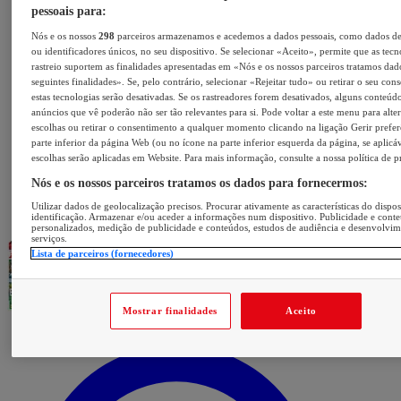
pessoais para:
Nós e os nossos
298
parceiros armazenamos e acedemos a dados pessoais, como dados d
ou identificadores únicos, no seu dispositivo. Se selecionar «Aceito», permite que as tecn
rastreio suportem as finalidades apresentadas em «Nós e os nossos parceiros tratamos dad
seguintes finalidades». Se, pelo contrário, selecionar «Rejeitar tudo» ou retirar o seu con
estas tecnologias serão desativadas. Se os rastreadores forem desativados, alguns conteúd
anúncios que vê poderão não ser tão relevantes para si. Pode voltar a este menu para alter
escolhas ou retirar o consentimento a qualquer momento clicando na ligação Gerir prefer
parte inferior da página Web (ou no ícone na parte inferior esquerda da página, se aplicáv
escolhas serão aplicadas em Website. Para mais informação, consulte a nossa política de p
Nós e os nossos parceiros tratamos os dados para fornecermos:
Utilizar dados de geolocalização precisos. Procurar ativamente as características do dispos
identificação. Armazenar e/ou aceder a informações num dispositivo. Publicidade e cont
personalizados, medição de publicidade e conteúdos, estudos de audiência e desenvolvi
serviços.
Lista de parceiros (fornecedores)
Mostrar finalidades
Aceito