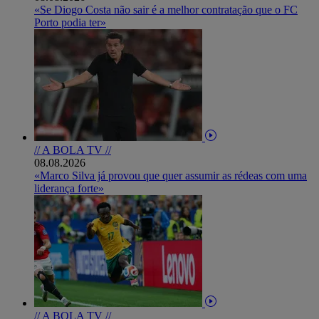
«Se Diogo Costa não sair é a melhor contratação que o FC
Porto podia ter»
// A BOLA TV //
08.08.2026
«Marco Silva já provou que quer assumir as rédeas com uma
liderança forte»
// A BOLA TV //