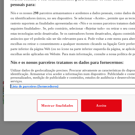
pessoais para:
Nós e os nossos
298
parceiros armazenamos e acedemos a dados pessoais, como dados d
ou identificadores únicos, no seu dispositivo. Se selecionar «Aceito», permite que as tecn
rastreio suportem as finalidades apresentadas em «Nós e os nossos parceiros tratamos dad
seguintes finalidades». Se, pelo contrário, selecionar «Rejeitar tudo» ou retirar o seu con
estas tecnologias serão desativadas. Se os rastreadores forem desativados, alguns conteúd
anúncios que vê poderão não ser tão relevantes para si. Pode voltar a este menu para alter
escolhas ou retirar o consentimento a qualquer momento clicando na ligação Gerir prefer
parte inferior da página Web (ou no ícone na parte inferior esquerda da página, se aplicáv
escolhas serão aplicadas em Website. Para mais informação, consulte a nossa política de p
Nós e os nossos parceiros tratamos os dados para fornecermos:
Utilizar dados de geolocalização precisos. Procurar ativamente as características do dispos
identificação. Armazenar e/ou aceder a informações num dispositivo. Publicidade e cont
personalizados, medição de publicidade e conteúdos, estudos de audiência e desenvolvi
serviços.
Lista de parceiros (fornecedores)
Mostrar finalidades
Aceito