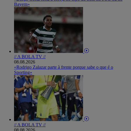
Bayern»
// A BOLA TV //
08.08.2026
«Rodrigo Zalazar parte à frente porque sabe o que é o
Sporting»
// A BOLA TV //
08.08.2026