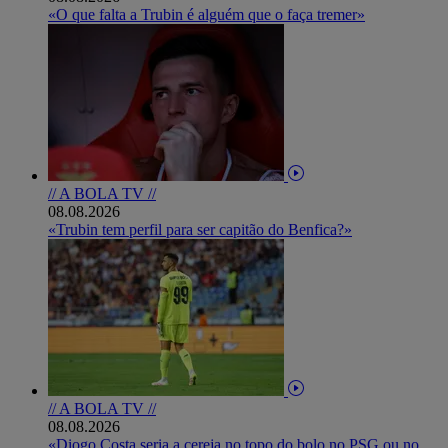
«O que falta a Trubin é alguém que o faça tremer»
// A BOLA TV //
08.08.2026
«Trubin tem perfil para ser capitão do Benfica?»
// A BOLA TV //
08.08.2026
«Diogo Costa seria a cereja no topo do bolo no PSG ou no