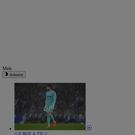
Mais
Anterior
// A BOLA TV //