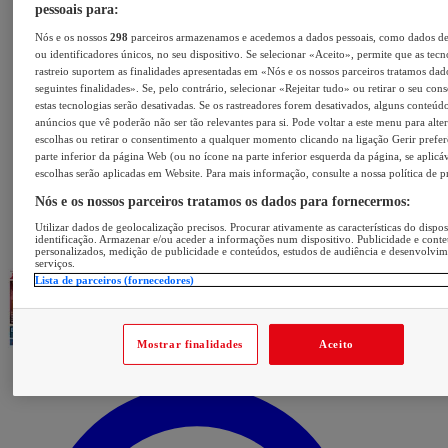
pessoais para:
Nós e os nossos
298
parceiros armazenamos e acedemos a dados pessoais, como dados d
ou identificadores únicos, no seu dispositivo. Se selecionar «Aceito», permite que as tecn
rastreio suportem as finalidades apresentadas em «Nós e os nossos parceiros tratamos dad
seguintes finalidades». Se, pelo contrário, selecionar «Rejeitar tudo» ou retirar o seu con
estas tecnologias serão desativadas. Se os rastreadores forem desativados, alguns conteúd
anúncios que vê poderão não ser tão relevantes para si. Pode voltar a este menu para alter
escolhas ou retirar o consentimento a qualquer momento clicando na ligação Gerir prefer
parte inferior da página Web (ou no ícone na parte inferior esquerda da página, se aplicáv
escolhas serão aplicadas em Website. Para mais informação, consulte a nossa política de p
Nós e os nossos parceiros tratamos os dados para fornecermos:
Utilizar dados de geolocalização precisos. Procurar ativamente as características do dispos
identificação. Armazenar e/ou aceder a informações num dispositivo. Publicidade e cont
personalizados, medição de publicidade e conteúdos, estudos de audiência e desenvolvi
serviços.
Lista de parceiros (fornecedores)
Mostrar finalidades
Aceito