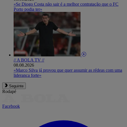
«Se Diogo Costa não sair é a melhor contratação que o FC
Porto podia ter»
// A BOLA TV //
08.08.2026
«Marco Silva já provou que quer assumir as rédeas com uma
liderança forte»
Seguinte
Rodapé
Facebook