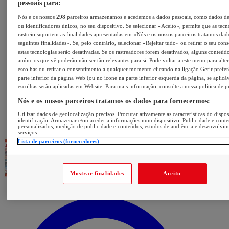
pessoais para:
Nós e os nossos
298
parceiros armazenamos e acedemos a dados pessoais, como dados d
ou identificadores únicos, no seu dispositivo. Se selecionar «Aceito», permite que as tecn
rastreio suportem as finalidades apresentadas em «Nós e os nossos parceiros tratamos dad
seguintes finalidades». Se, pelo contrário, selecionar «Rejeitar tudo» ou retirar o seu con
estas tecnologias serão desativadas. Se os rastreadores forem desativados, alguns conteúd
anúncios que vê poderão não ser tão relevantes para si. Pode voltar a este menu para alter
escolhas ou retirar o consentimento a qualquer momento clicando na ligação Gerir prefer
parte inferior da página Web (ou no ícone na parte inferior esquerda da página, se aplicáv
escolhas serão aplicadas em Website. Para mais informação, consulte a nossa política de p
Nós e os nossos parceiros tratamos os dados para fornecermos:
Utilizar dados de geolocalização precisos. Procurar ativamente as características do dispos
identificação. Armazenar e/ou aceder a informações num dispositivo. Publicidade e cont
personalizados, medição de publicidade e conteúdos, estudos de audiência e desenvolvi
serviços.
Lista de parceiros (fornecedores)
Mostrar finalidades
Aceito