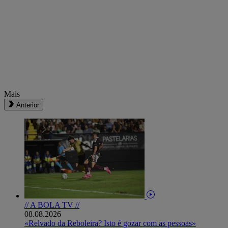
Mais
Anterior
// A BOLA TV //
08.08.2026
«Relvado da Reboleira? Isto é gozar com as pessoas»