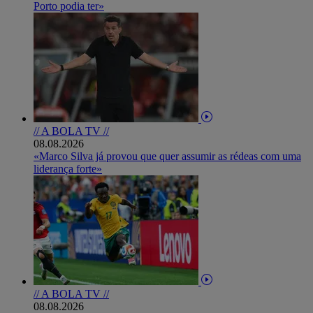
Porto podia ter»
// A BOLA TV //
08.08.2026
«Marco Silva já provou que quer assumir as rédeas com uma
liderança forte»
// A BOLA TV //
08.08.2026