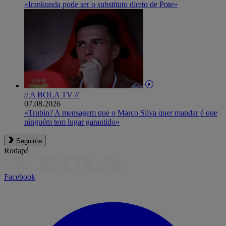
«Irankunda pode ser o substituto direto de Pote»
// A BOLA TV //
07.08.2026
«Trubin? A mensagem que o Marco Silva quer mandar é que
ninguém tem lugar garantido»
Seguinte
Rodapé
Facebook