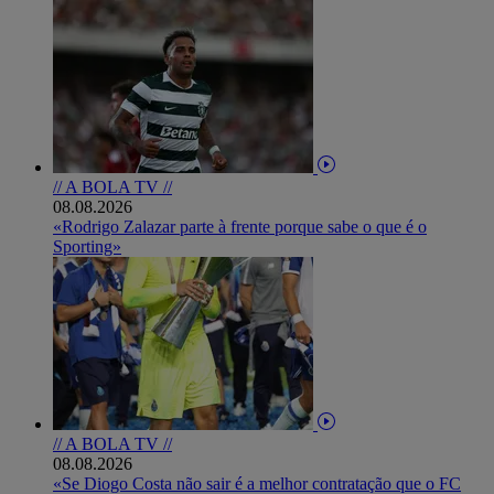
// A BOLA TV //
08.08.2026
«Rodrigo Zalazar parte à frente porque sabe o que é o
Sporting»
// A BOLA TV //
08.08.2026
«Se Diogo Costa não sair é a melhor contratação que o FC