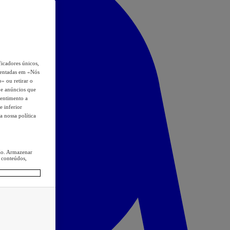
icadores únicos,
esentadas em «Nós
o» ou retirar o
s e anúncios que
sentimento a
e inferior
a nossa política
ção. Armazenar
 conteúdos,