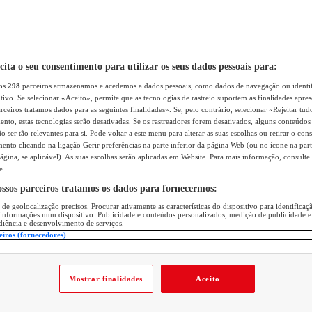
icita o seu consentimento para utilizar os seus dados pessoais para:
sos
298
parceiros armazenamos e acedemos a dados pessoais, como dados de navegação ou identif
itivo. Se selecionar «Aceito», permite que as tecnologias de rastreio suportem as finalidades apr
rceiros tratamos dados para as seguintes finalidades». Se, pelo contrário, selecionar «Rejeitar tud
ento, estas tecnologias serão desativadas. Se os rastreadores forem desativados, alguns conteúdo
 ser tão relevantes para si. Pode voltar a este menu para alterar as suas escolhas ou retirar o con
nto clicando na ligação Gerir preferências na parte inferior da página Web (ou no ícone na part
ágina, se aplicável). As suas escolhas serão aplicadas em Website. Para mais informação, consulte 
e.
ossos parceiros tratamos os dados para fornecermos:
 de geolocalização precisos. Procurar ativamente as características do dispositivo para identifica
 informações num dispositivo. Publicidade e conteúdos personalizados, medição de publicidade e
diência e desenvolvimento de serviços.
eiros (fornecedores)
Mostrar finalidades
Aceito