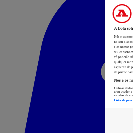
A Bola sol
Nós e os nos
no seu dispos
e os nossos pa
seu consentim
vê poderão não
qualquer mome
esquerda da p
de privacidad
Nós e os n
Utilizar dados
e/ou aceder a
estudos de au
Lista de parc