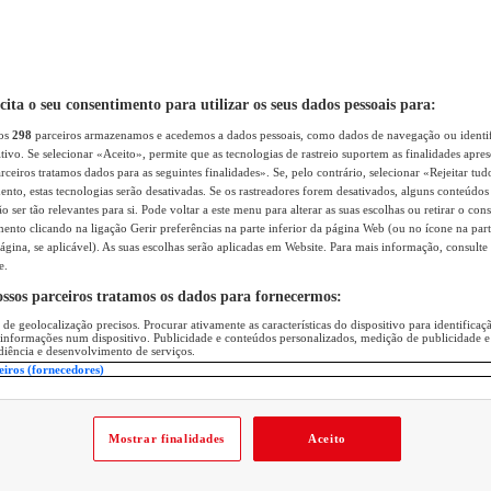
icita o seu consentimento para utilizar os seus dados pessoais para:
sos
298
parceiros armazenamos e acedemos a dados pessoais, como dados de navegação ou identif
itivo. Se selecionar «Aceito», permite que as tecnologias de rastreio suportem as finalidades apr
rceiros tratamos dados para as seguintes finalidades». Se, pelo contrário, selecionar «Rejeitar tud
ento, estas tecnologias serão desativadas. Se os rastreadores forem desativados, alguns conteúdo
 ser tão relevantes para si. Pode voltar a este menu para alterar as suas escolhas ou retirar o con
nto clicando na ligação Gerir preferências na parte inferior da página Web (ou no ícone na part
ágina, se aplicável). As suas escolhas serão aplicadas em Website. Para mais informação, consulte 
e.
ossos parceiros tratamos os dados para fornecermos:
 de geolocalização precisos. Procurar ativamente as características do dispositivo para identifica
 informações num dispositivo. Publicidade e conteúdos personalizados, medição de publicidade e
diência e desenvolvimento de serviços.
eiros (fornecedores)
Mostrar finalidades
Aceito