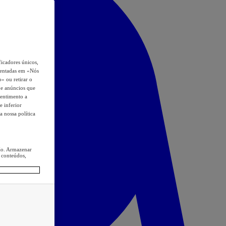
icadores únicos,
esentadas em «Nós
o» ou retirar o
s e anúncios que
sentimento a
e inferior
a nossa política
ção. Armazenar
 conteúdos,