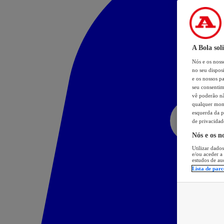
A Bola sol
Nós e os nos
no seu dispos
e os nossos pa
seu consentim
vê poderão não
qualquer mome
esquerda da p
de privacidad
Nós e os n
Utilizar dados
e/ou aceder a
estudos de au
Lista de parc