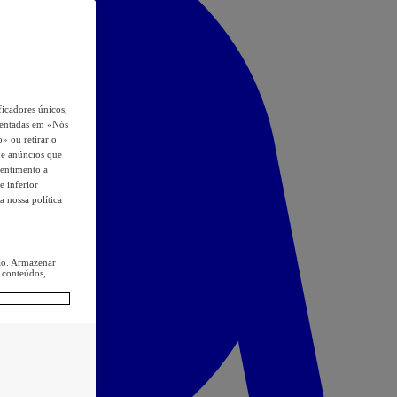
icadores únicos,
esentadas em «Nós
o» ou retirar o
s e anúncios que
sentimento a
e inferior
a nossa política
ção. Armazenar
 conteúdos,