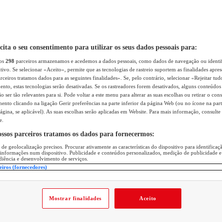
icita o seu consentimento para utilizar os seus dados pessoais para:
sos
298
parceiros armazenamos e acedemos a dados pessoais, como dados de navegação ou identif
itivo. Se selecionar «Aceito», permite que as tecnologias de rastreio suportem as finalidades apr
rceiros tratamos dados para as seguintes finalidades». Se, pelo contrário, selecionar «Rejeitar tud
ento, estas tecnologias serão desativadas. Se os rastreadores forem desativados, alguns conteúdo
 ser tão relevantes para si. Pode voltar a este menu para alterar as suas escolhas ou retirar o con
nto clicando na ligação Gerir preferências na parte inferior da página Web (ou no ícone na part
ágina, se aplicável). As suas escolhas serão aplicadas em Website. Para mais informação, consulte 
e.
ossos parceiros tratamos os dados para fornecermos:
 de geolocalização precisos. Procurar ativamente as características do dispositivo para identifica
 informações num dispositivo. Publicidade e conteúdos personalizados, medição de publicidade e
diência e desenvolvimento de serviços.
eiros (fornecedores)
Mostrar finalidades
Aceito