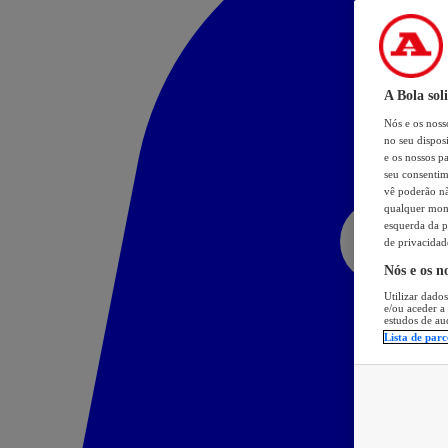
A Bola sol
Nós e os nos
no seu dispos
e os nossos pa
seu consentim
vê poderão não
qualquer mome
esquerda da p
de privacidad
Nós e os n
Utilizar dados
e/ou aceder a
estudos de au
Lista de parc