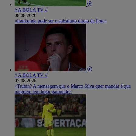
// A BOLA TV //
08.08.2026
«Irankunda pode ser o substituto direto de Pote»
// A BOLA TV //
07.08.2026
«Trubin? A mensagem que o Marco Silva quer mandar é que
ninguém tem lugar garantido»