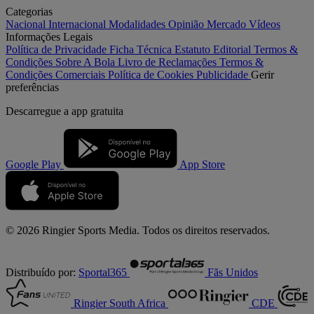
Categorias
Nacional
Internacional
Modalidades
Opinião
Mercado
Vídeos
Informações Legais
Política de Privacidade
Ficha Técnica
Estatuto Editorial
Termos &
Condições
Sobre A Bola
Livro de Reclamações
Termos &
Condições Comerciais
Política de Cookies
Publicidade
Gerir
preferências
Descarregue a
app gratuita
Google Play
App Store
© 2026 Ringier Sports Media. Todos os direitos reservados.
Distribuído por:
Sportal365
Fãs Unidos
Ringier South Africa
CDE