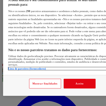
A Bola solicita o seu consentimento para utilizar os seus dados
pessoais para:
Nós e os nossos
298
parceiros armazenamos e acedemos a dados pessoais, como dados d
ou identificadores únicos, no seu dispositivo. Se selecionar «Aceito», permite que as tecn
rastreio suportem as finalidades apresentadas em «Nós e os nossos parceiros tratamos dad
seguintes finalidades». Se, pelo contrário, selecionar «Rejeitar tudo» ou retirar o seu con
estas tecnologias serão desativadas. Se os rastreadores forem desativados, alguns conteúd
anúncios que vê poderão não ser tão relevantes para si. Pode voltar a este menu para alter
escolhas ou retirar o consentimento a qualquer momento clicando na ligação Gerir prefer
parte inferior da página Web (ou no ícone na parte inferior esquerda da página, se aplicáv
escolhas serão aplicadas em Website. Para mais informação, consulte a nossa política de p
Nós e os nossos parceiros tratamos os dados para fornecermos:
Utilizar dados de geolocalização precisos. Procurar ativamente as características do dispos
identificação. Armazenar e/ou aceder a informações num dispositivo. Publicidade e cont
personalizados, medição de publicidade e conteúdos, estudos de audiência e desenvolvi
serviços.
Lista de parceiros (fornecedores)
Mostrar finalidades
Aceito