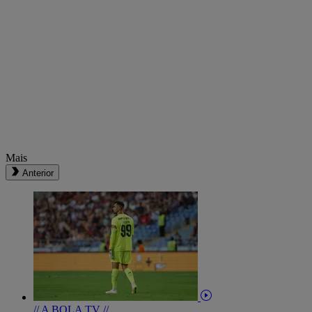
Mais
Anterior
// A BOLA TV //