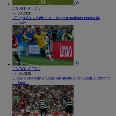
// A BOLA TV //
07.08.2026
«Diogo Costa é ele e mais dez em qualquer equipa do
mundo»
// A BOLA TV //
07.08.2026
Diogo Costa com o futuro em aberto e Irankunda a caminho
do Sporting