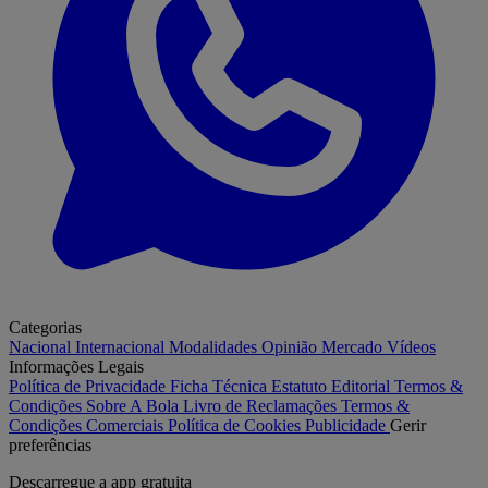
Categorias
Nacional
Internacional
Modalidades
Opinião
Mercado
Vídeos
Informações Legais
Política de Privacidade
Ficha Técnica
Estatuto Editorial
Termos &
Condições
Sobre A Bola
Livro de Reclamações
Termos &
Condições Comerciais
Política de Cookies
Publicidade
Gerir
preferências
Descarregue a
app gratuita