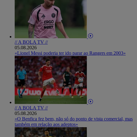
// A BOLA TV //
05.08.2026
«Lionel Messi poderia ter ido parar ao Rangers em 2003»
// A BOLA TV //
05.08.2026
«O Benfica fez bem, não só do ponto de vista comercial, mas
também em relação aos adeptos»