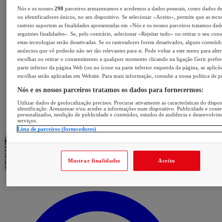
Nós e os nossos
298
parceiros armazenamos e acedemos a dados pessoais, como dados d
ou identificadores únicos, no seu dispositivo. Se selecionar «Aceito», permite que as tecn
rastreio suportem as finalidades apresentadas em «Nós e os nossos parceiros tratamos dad
seguintes finalidades». Se, pelo contrário, selecionar «Rejeitar tudo» ou retirar o seu con
estas tecnologias serão desativadas. Se os rastreadores forem desativados, alguns conteúd
anúncios que vê poderão não ser tão relevantes para si. Pode voltar a este menu para alter
escolhas ou retirar o consentimento a qualquer momento clicando na ligação Gerir prefer
parte inferior da página Web (ou no ícone na parte inferior esquerda da página, se aplicáv
escolhas serão aplicadas em Website. Para mais informação, consulte a nossa política de p
Nós e os nossos parceiros tratamos os dados para fornecermos:
Utilizar dados de geolocalização precisos. Procurar ativamente as características do dispos
identificação. Armazenar e/ou aceder a informações num dispositivo. Publicidade e cont
personalizados, medição de publicidade e conteúdos, estudos de audiência e desenvolvi
serviços.
Lista de parceiros (fornecedores)
Mostrar finalidades
Aceito