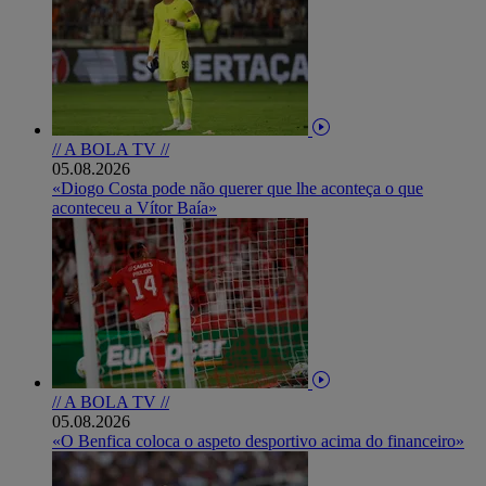
// A BOLA TV //
05.08.2026
«Diogo Costa pode não querer que lhe aconteça o que
aconteceu a Vítor Baía»
// A BOLA TV //
05.08.2026
«O Benfica coloca o aspeto desportivo acima do financeiro»