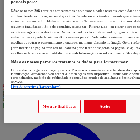
pessoais para:
Nós e os nossos
298
parceiros armazenamos e acedemos a dados pessoais, como dados d
ou identificadores únicos, no seu dispositivo. Se selecionar «Aceito», permite que as tecn
rastreio suportem as finalidades apresentadas em «Nós e os nossos parceiros tratamos dad
seguintes finalidades». Se, pelo contrário, selecionar «Rejeitar tudo» ou retirar o seu con
estas tecnologias serão desativadas. Se os rastreadores forem desativados, alguns conteúd
anúncios que vê poderão não ser tão relevantes para si. Pode voltar a este menu para alter
escolhas ou retirar o consentimento a qualquer momento clicando na ligação Gerir prefer
parte inferior da página Web (ou no ícone na parte inferior esquerda da página, se aplicáv
escolhas serão aplicadas em Website. Para mais informação, consulte a nossa política de p
Nós e os nossos parceiros tratamos os dados para fornecermos:
Utilizar dados de geolocalização precisos. Procurar ativamente as características do dispos
identificação. Armazenar e/ou aceder a informações num dispositivo. Publicidade e cont
personalizados, medição de publicidade e conteúdos, estudos de audiência e desenvolvi
serviços.
Lista de parceiros (fornecedores)
Mostrar finalidades
Aceito