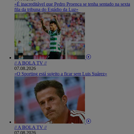
«É inacreditável que Pedro Proença se tenha sentado na sexta
fila da tribuna do Estádio da Luz»
// A BOLA TV //
07.08.2026
«O Sporting está sujeito a ficar sem Luis Suárez»
// A BOLA TV //
07.08.2026