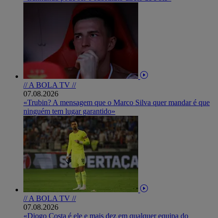
// A BOLA TV //
07.08.2026
«Trubin? A mensagem que o Marco Silva quer mandar é que
ninguém tem lugar garantido»
// A BOLA TV //
07.08.2026
«Diogo Costa é ele e mais dez em qualquer equipa do