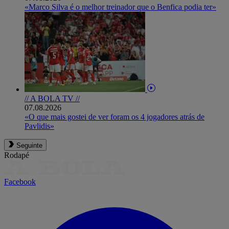
«Marco Silva é o melhor treinador que o Benfica podia ter»
// A BOLA TV //
07.08.2026
«O que mais gostei de ver foram os 4 jogadores atrás de
Pavlidis»
Seguinte
Rodapé
Facebook