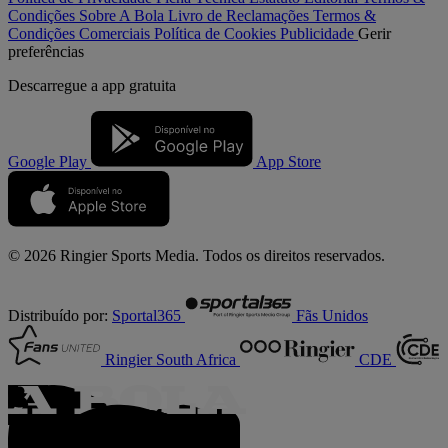
Condições
Sobre A Bola
Livro de Reclamações
Termos &
Condições Comerciais
Política de Cookies
Publicidade
Gerir
preferências
Descarregue a
app gratuita
Google Play
App Store
© 2026 Ringier Sports Media. Todos os direitos reservados.
Distribuído por:
Sportal365
Fãs Unidos
Ringier South Africa
CDE