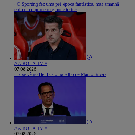
«O Sporting fez uma pré-época fantástica, mas amanhã
enfrenta o primeiro grande teste»
// A BOLA TV //
07.08.2026
«Já se vê no Benfica o trabalho de Marco Silva»
// A BOLA TV //
07.08.2026